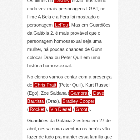
Os filmes da
Disney
estão mostrando
cada vez mais personagens LGBT, no
filme A Bela e a Fera foi mostrado o
personagem
LeFou
. Mas em Guardiões
da Galáxia 2, é mais provável que o
personagem homossexual seja uma
mulher, há poucas chances de Gunn
colocar Drax ou Peter Quill em uma
história homossexual.
No elenco vamos contar com a presença
de
Chris Pratt
(Peter Quill), Kurt Russel
(Ego), Zoe Saldana (
Gamora
),
Dave
Bautista
(Drax),
Bradley Cooper
(
Rocket
),
Vin Diesel
(
Groot
).
Guardiões da Galáxia 2 estreia em 27 de
abril, nessa nova aventura os heróis vão
fazer de tudo pra manter essa família que