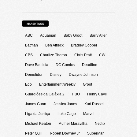
#HASHTAGS
ABC
Aquaman
Baby Groot
Barry Allen
Batman
Ben Affleck
Bradley Cooper
CBS
Charlize Theron
Chris Pratt
CW
Dave Bautista
DC Comics
Deadline
Demolidor
Disney
Dwayne Johnson
Ego
Entertainment Weekly
Groot
Guardiões da Galáxia 2
HBO
Henry Cavill
James Gunn
Jessica Jones
Kurt Russel
Liga da Justiça
Luke Cage
Marvel
Michael Keaton
Mulher Maravilha
Netflix
Peter Quill
Robert Downey Jr
SuperMan