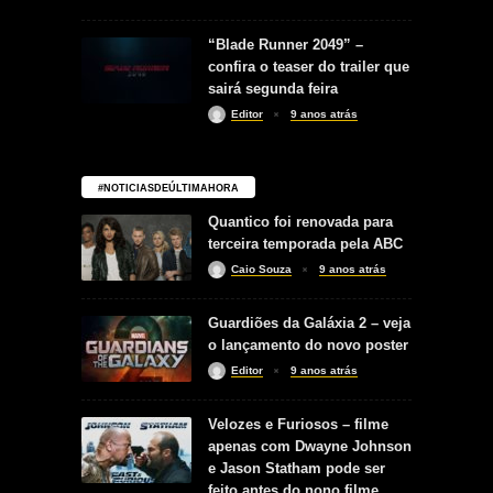
“Blade Runner 2049” –
confira o teaser do trailer que
sairá segunda feira
Editor
9 anos atrás
#NOTICIASDEÚLTIMAHORA
Quantico foi renovada para
terceira temporada pela ABC
Caio Souza
9 anos atrás
Guardiões da Galáxia 2 – veja
o lançamento do novo poster
Editor
9 anos atrás
Velozes e Furiosos – filme
apenas com Dwayne Johnson
e Jason Statham pode ser
feito antes do nono filme