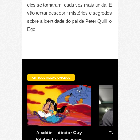
eles se tornaram, cada vez mais unida. E
vão tentar descobrir mistérios e segredos
sobre a identidade do pai de Peter Quill, o
Ego.
ARTIGOS RELACIONADOS
áxia 2
Aladdin – diretor Guy
“Vingadores: 
nema
Ritchie faz revelações
Infinita” – 