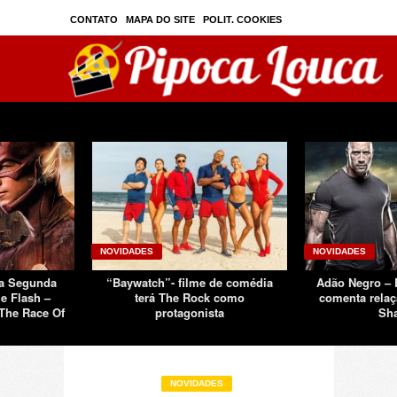
CONTATO
MAPA DO SITE
POLIT. COOKIES
PRIVAC./SEGURANÇA
TOS
SOBRE
NOVIDADES
NOVIDADES
Da Segunda
“Baywatch”- filme de comédia
Adão Negro –
e Flash –
terá The Rock como
comenta relaç
The Race Of
protagonista
Sh
NOVIDADES