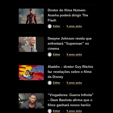
Diretor do filme Homem-
Aranha poderá dirigir The
Flash
Editor
9 anos atrás
Dwayne Johnson revela que
enfrentará “Superman” no
cinema
Editor
9 anos atrás
Aladdin – diretor Guy Ritchie
faz revelações sobre o filme
da Disney
Editor
9 anos atrás
“Vingadores: Guerra Infinita”
– Dave Bautista afirma que o
filme ganhará novos heróis
Editor
9 anos atrás