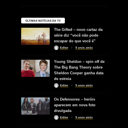
ÚLTIMAS NOTÍCIAS DA TV
The Gifted – novo cartaz da
série diz “você não pode
escapar do que você é”
Editor
9 anos atrás
Young Sheldon – spin off de
The Big Bang Theory sobre
Sheldon Cooper ganha data
de estreia
Editor
9 anos atrás
Os Defensores – heróis
aparecem em nova foto
divulgada
Editor
9 anos atrás