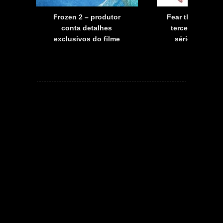
a
Frozen 2 – produtor
Fear the Walkin
a
conta detalhes
terceira tempo
exclusivos do filme
série já tem d
estreia