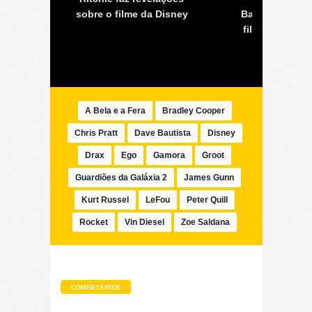
 James
sobre o filme da Disney
Bautista afirm
filme ganhará
heróis
A Bela e a Fera
Bradley Cooper
Chris Pratt
Dave Bautista
Disney
Drax
Ego
Gamora
Groot
Guardiões da Galáxia 2
James Gunn
Kurt Russel
LeFou
Peter Quill
Rocket
Vin Diesel
Zoe Saldana
COMENTÁRIOS