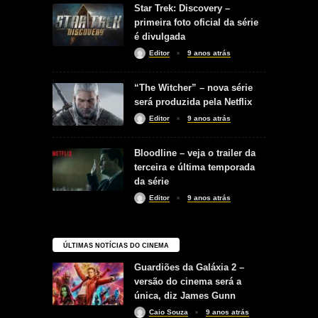
Star Trek: Discovery –
primeira foto oficial da série
é divulgada
Editor
9 anos atrás
“The Witcher” – nova série
será produzida pela Netflix
Editor
9 anos atrás
Bloodline – veja o trailer da
terceira e última temporada
da série
Editor
9 anos atrás
ÚLTIMAS NOTÍCIAS DO CINEMA
Guardiões da Galáxia 2 –
versão do cinema será a
única, diz James Gunn
Caio Souza
9 anos atrás