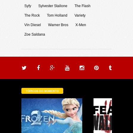
Syfy
Sylvester Stallone
The Flash
The Rock
Tom Holland
Variety
Vin Diesel
Warner Bros
X-Men
Zoe Saldana
TÓPICOS DO MOMENTO