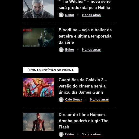
“The Witcher” – nova série
será produzida pela Netflix
Editor
9 anos atrás
Bloodline – veja o trailer da
terceira e última temporada
da série
Editor
9 anos atrás
ÚLTIMAS NOTÍCIAS DO CINEMA
Guardiões da Galáxia 2 –
versão do cinema será a
única, diz James Gunn
Caio Souza
9 anos atrás
Diretor do filme Homem-
Aranha poderá dirigir The
Flash
Editor
9 anos atrás