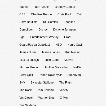
Batman
Ben Affleck
Bradley Cooper
CBS
Charlize Theron
Chris Pratt
CW
Dave Bautista
DC Comics
Deadline
Demolidor
Disney
Dwayne Johnson
Ego
Entertainment Weekly
Groot
Guardiões da Galáxia 2
HBO
Henry Cavill
James Gunn
Jessica Jones
Kurt Russel
Liga da Justiça
Luke Cage
Marvel
Michael Keaton
Mulher Maravilha
Netflix
Peter Quill
Robert Downey Jr
SuperMan
Syfy
Sylvester Stallone
The Flash
The Rock
Tom Holland
Variety
Vin Diesel
Warner Bros
X-Men
Zoe Saldana