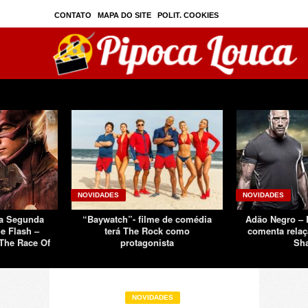
CONTATO
MAPA DO SITE
POLIT. COOKIES
PRIVAC./SEGURANÇA
TOS
SOBRE
NOVIDADES
NOVIDADES
Da Segunda
“Baywatch”- filme de comédia
Adão Negro –
e Flash –
terá The Rock como
comenta relaç
The Race Of
protagonista
Sh
NOVIDADES