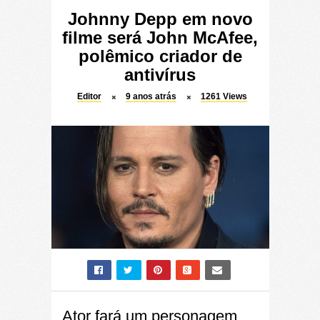
Johnny Depp em novo
filme será John McAfee,
polêmico criador de
antivírus
Editor
9 anos atrás
1261
Views
Ator fará um personagem