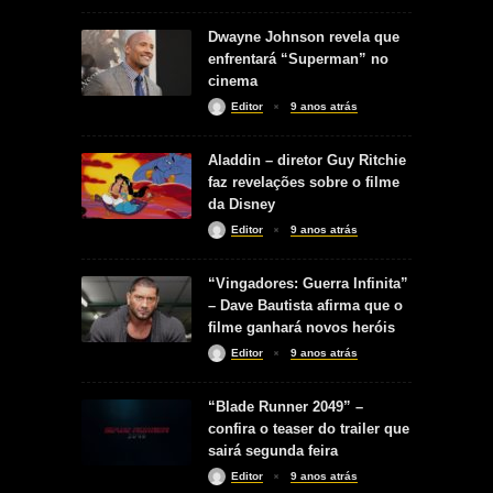
Dwayne Johnson revela que
enfrentará “Superman” no
cinema
Editor
9 anos atrás
Aladdin – diretor Guy Ritchie
faz revelações sobre o filme
da Disney
Editor
9 anos atrás
“Vingadores: Guerra Infinita”
– Dave Bautista afirma que o
filme ganhará novos heróis
Editor
9 anos atrás
“Blade Runner 2049” –
confira o teaser do trailer que
sairá segunda feira
Editor
9 anos atrás