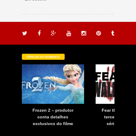
TÓPICOS DO MOMENTO
a
Frozen 2 – produtor
Fear the Walkin
a
conta detalhes
terceira tempo
exclusivos do filme
série já tem d
estreia