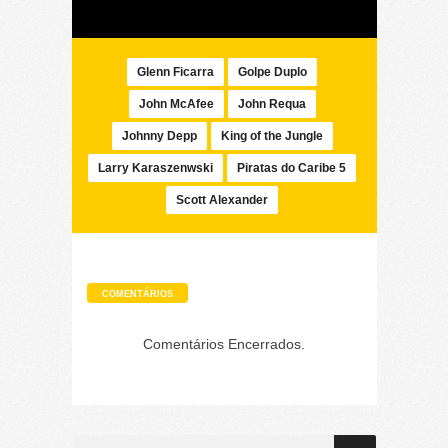
Glenn Ficarra
Golpe Duplo
John McAfee
John Requa
Johnny Depp
King of the Jungle
Larry Karaszenwski
Piratas do Caribe 5
Scott Alexander
COMENTÁRIOS
Comentários Encerrados.