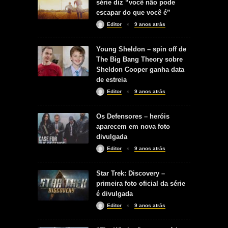
série diz “você não pode
escapar do que você é”
Editor
9 anos atrás
Young Sheldon – spin off de
The Big Bang Theory sobre
Sheldon Cooper ganha data
de estreia
Editor
9 anos atrás
Os Defensores – heróis
aparecem em nova foto
divulgada
Editor
9 anos atrás
Star Trek: Discovery –
primeira foto oficial da série
é divulgada
Editor
9 anos atrás