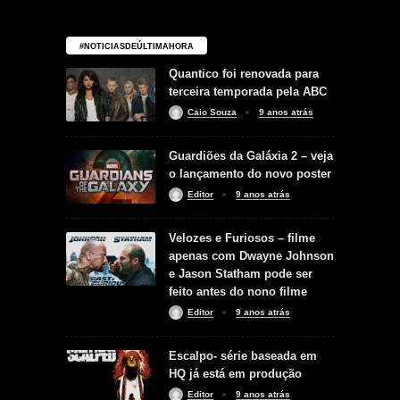
#NOTICIASDEÚLTIMAHORA
Quantico foi renovada para
terceira temporada pela ABC
Caio Souza
9 anos atrás
Guardiões da Galáxia 2 – veja
o lançamento do novo poster
Editor
9 anos atrás
Velozes e Furiosos – filme
apenas com Dwayne Johnson
e Jason Statham pode ser
feito antes do nono filme
Editor
9 anos atrás
Escalpo- série baseada em
HQ já está em produção
Editor
9 anos atrás