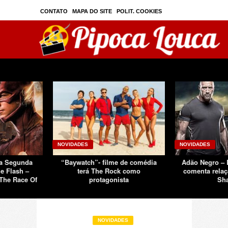
CONTATO
MAPA DO SITE
POLIT. COOKIES
PRIVAC./SEGURANÇA
TOS
SOBRE
NOVIDADES
NOVIDADES
Da Segunda
“Baywatch”- filme de comédia
Adão Negro –
e Flash –
terá The Rock como
comenta relaç
The Race Of
protagonista
Sh
NOVIDADES