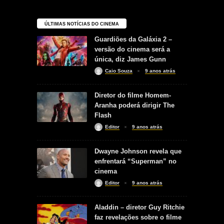
ÚLTIMAS NOTÍCIAS DO CINEMA
Guardiões da Galáxia 2 –
versão do cinema será a
única, diz James Gunn
Caio Souza
9 anos atrás
Diretor do filme Homem-
Aranha poderá dirigir The
Flash
Editor
9 anos atrás
Dwayne Johnson revela que
enfrentará “Superman” no
cinema
Editor
9 anos atrás
Aladdin – diretor Guy Ritchie
faz revelações sobre o filme