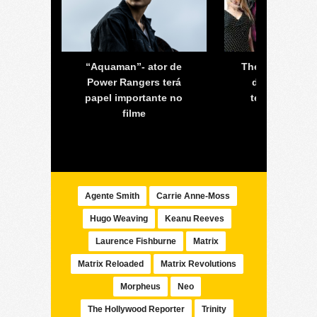
Homem-
“Aquaman”- ator de
The Big Bang T
rigir
Power Rangers terá
décima temp
papel importante no
termina na p
filme
semana
Agente Smith
Carrie Anne-Moss
Hugo Weaving
Keanu Reeves
Laurence Fishburne
Matrix
Matrix Reloaded
Matrix Revolutions
Morpheus
Neo
The Hollywood Reporter
Trinity