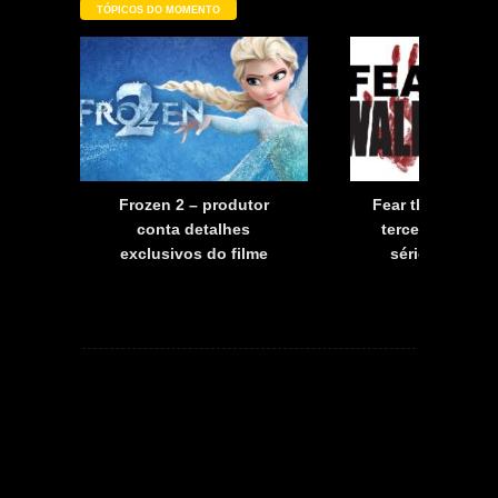
TÓPICOS DO MOMENTO
a
Frozen 2 – produtor
Fear the Walkin
a
conta detalhes
terceira tempo
exclusivos do filme
série já tem d
estreia