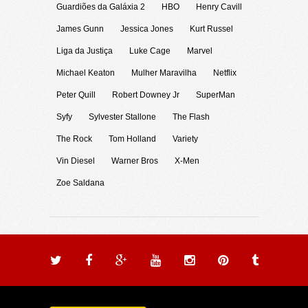
Guardiões da Galáxia 2
HBO
Henry Cavill
James Gunn
Jessica Jones
Kurt Russel
Liga da Justiça
Luke Cage
Marvel
Michael Keaton
Mulher Maravilha
Netflix
Peter Quill
Robert Downey Jr
SuperMan
Syfy
Sylvester Stallone
The Flash
The Rock
Tom Holland
Variety
Vin Diesel
Warner Bros
X-Men
Zoe Saldana