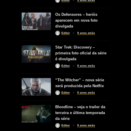
Editor
9 anos atrás
Os Defensores – heróis
aparecem em nova foto
divulgada
Editor
9 anos atrás
Star Trek: Discovery –
primeira foto oficial da série
é divulgada
Editor
9 anos atrás
“The Witcher” – nova série
será produzida pela Netflix
Editor
9 anos atrás
Bloodline – veja o trailer da
terceira e última temporada
da série
Editor
9 anos atrás