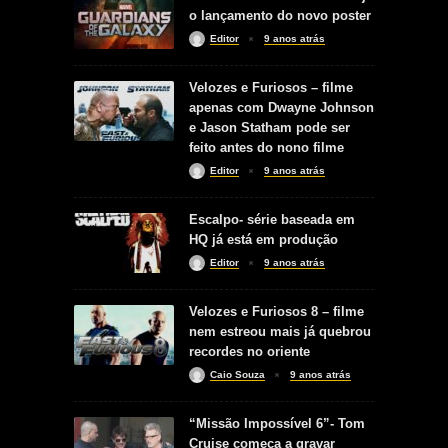
o lançamento do novo poster
Editor
9 anos atrás
Velozes e Furiosos – filme
apenas com Dwayne Johnson
e Jason Statham pode ser
feito antes do nono filme
Editor
9 anos atrás
Escalpo- série baseada em
HQ já está em produção
Editor
9 anos atrás
Velozes e Furiosos 8 – filme
nem estreou mais já quebrou
recordes no oriente
Caio Souza
9 anos atrás
“Missão Impossível 6”- Tom
Cruise começa a gravar