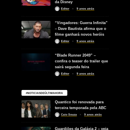
da Disney
Editor
9 anos atrás
“Vingadores: Guerra Infinita”
– Dave Bautista afirma que o
filme ganhará novos heróis
Editor
9 anos atrás
“Blade Runner 2049” –
confira o teaser do trailer que
sairá segunda feira
Editor
9 anos atrás
#NOTICIASDEÚLTIMAHORA
Quantico foi renovada para
terceira temporada pela ABC
Caio Souza
9 anos atrás
Guardiões da Galáxia 2 – veja