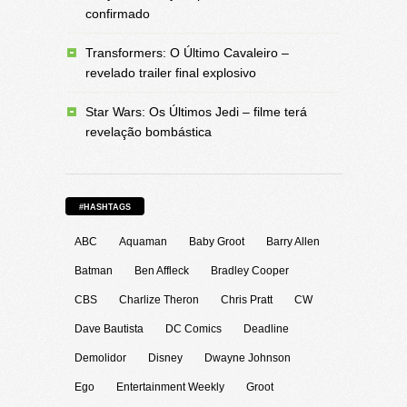
confirmado
Transformers: O Último Cavaleiro –
revelado trailer final explosivo
Star Wars: Os Últimos Jedi – filme terá
revelação bombástica
#HASHTAGS
ABC
Aquaman
Baby Groot
Barry Allen
Batman
Ben Affleck
Bradley Cooper
CBS
Charlize Theron
Chris Pratt
CW
Dave Bautista
DC Comics
Deadline
Demolidor
Disney
Dwayne Johnson
Ego
Entertainment Weekly
Groot