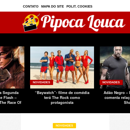
CONTATO
MAPA DO SITE
POLIT. COOKIES
PRIVAC./SEGURANÇA
TOS
SOBRE
NOVIDADES
NOVIDADES
Da Segunda
“Baywatch”- filme de comédia
Adão Negro –
e Flash –
terá The Rock como
comenta relaç
The Race Of
protagonista
Sh
NOVIDADES