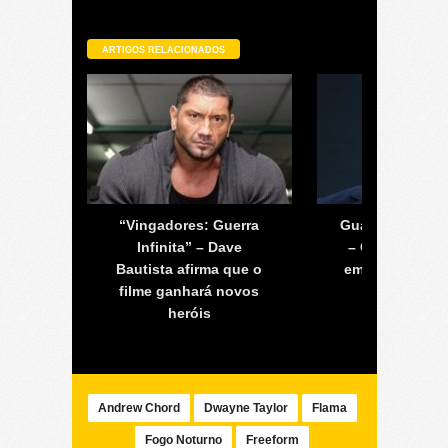
ARTIGOS RELACIONADOS
áxia 2
“Vingadores: Guerra
Guardiões da Ga
nema
Infinita” – Dave
– Chris Pratt 
 James
Bautista afirma que o
em vídeo dize
filme ganhará novos
filme é incr
heróis
Andrew Chord
Dwayne Taylor
Flama
Fogo Noturno
Freeform