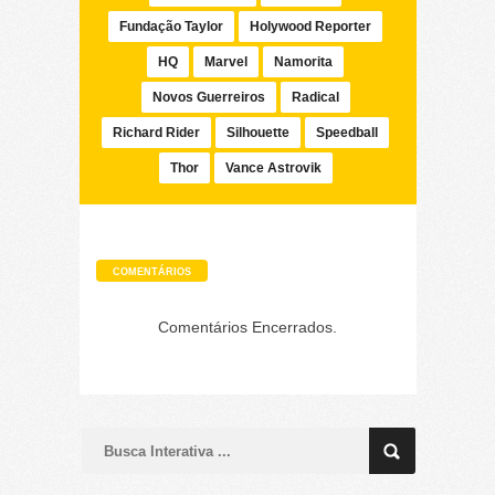
Fundação Taylor
Holywood Reporter
HQ
Marvel
Namorita
Novos Guerreiros
Radical
Richard Rider
Silhouette
Speedball
Thor
Vance Astrovik
COMENTÁRIOS
Comentários Encerrados.