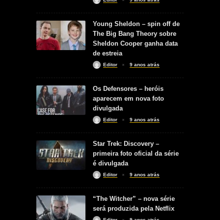
Young Sheldon – spin off de
The Big Bang Theory sobre
Sheldon Cooper ganha data
de estreia
Editor
9 anos atrás
Os Defensores – heróis
aparecem em nova foto
divulgada
Editor
9 anos atrás
Star Trek: Discovery –
primeira foto oficial da série
é divulgada
Editor
9 anos atrás
“The Witcher” – nova série
será produzida pela Netflix
Editor
9 anos atrás