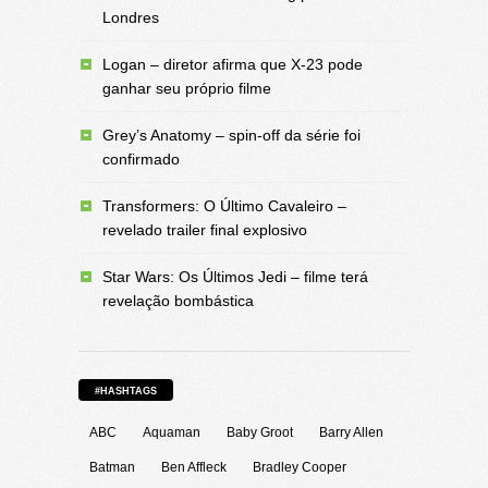
Londres
Logan – diretor afirma que X-23 pode
ganhar seu próprio filme
Grey’s Anatomy – spin-off da série foi
confirmado
Transformers: O Último Cavaleiro –
revelado trailer final explosivo
Star Wars: Os Últimos Jedi – filme terá
revelação bombástica
#HASHTAGS
ABC
Aquaman
Baby Groot
Barry Allen
Batman
Ben Affleck
Bradley Cooper