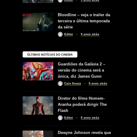
Bloodline – veja o trailer da
terceira e última temporada
da série
Editor
9 anos atrás
ÚLTIMAS NOTÍCIAS DO CINEMA
Guardiões da Galáxia 2 –
versão do cinema será a
única, diz James Gunn
Caio Souza
9 anos atrás
Diretor do filme Homem-
Aranha poderá dirigir The
Flash
Editor
9 anos atrás
Dwayne Johnson revela que