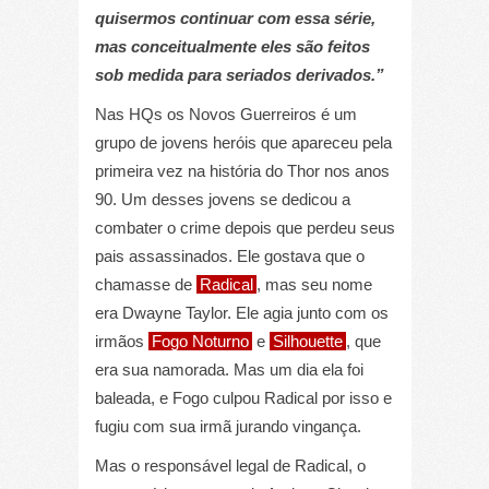
quisermos continuar com essa série,
mas conceitualmente eles são feitos
sob medida para seriados derivados.”
Nas HQs os Novos Guerreiros é um
grupo de jovens heróis que apareceu pela
primeira vez na história do Thor nos anos
90. Um desses jovens se dedicou a
combater o crime depois que perdeu seus
pais assassinados. Ele gostava que o
chamasse de
Radical
, mas seu nome
era Dwayne Taylor. Ele agia junto com os
irmãos
Fogo Noturno
e
Silhouette
, que
era sua namorada. Mas um dia ela foi
baleada, e Fogo culpou Radical por isso e
fugiu com sua irmã jurando vingança.
Mas o responsável legal de Radical, o