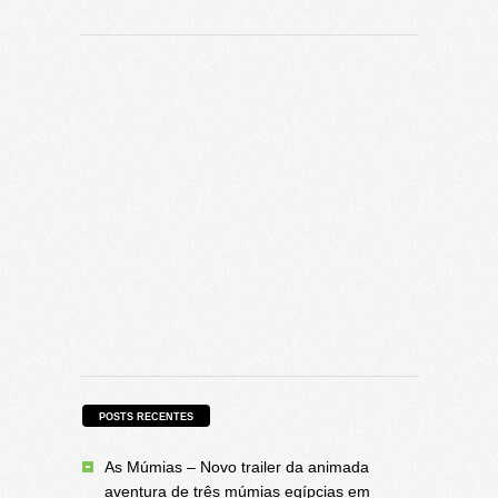
POSTS RECENTES
As Múmias – Novo trailer da animada
aventura de três múmias egípcias em