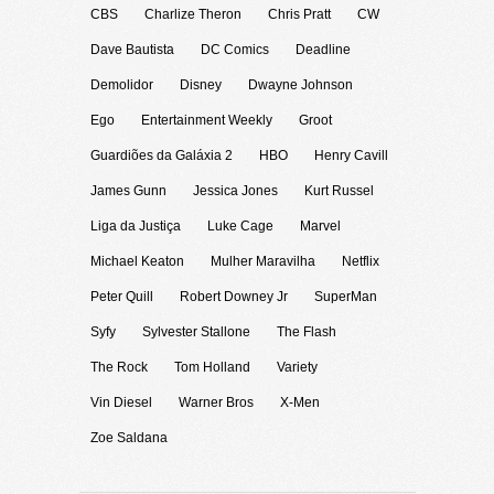
CBS
Charlize Theron
Chris Pratt
CW
Dave Bautista
DC Comics
Deadline
Demolidor
Disney
Dwayne Johnson
Ego
Entertainment Weekly
Groot
Guardiões da Galáxia 2
HBO
Henry Cavill
James Gunn
Jessica Jones
Kurt Russel
Liga da Justiça
Luke Cage
Marvel
Michael Keaton
Mulher Maravilha
Netflix
Peter Quill
Robert Downey Jr
SuperMan
Syfy
Sylvester Stallone
The Flash
The Rock
Tom Holland
Variety
Vin Diesel
Warner Bros
X-Men
Zoe Saldana