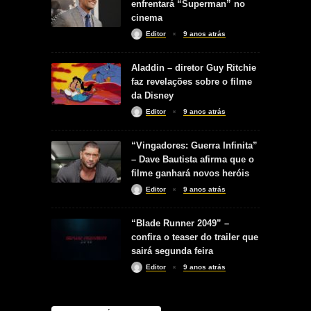
enfrentará “Superman” no
cinema
Editor
9 anos atrás
Aladdin – diretor Guy Ritchie
faz revelações sobre o filme
da Disney
Editor
9 anos atrás
“Vingadores: Guerra Infinita”
– Dave Bautista afirma que o
filme ganhará novos heróis
Editor
9 anos atrás
“Blade Runner 2049” –
confira o teaser do trailer que
sairá segunda feira
Editor
9 anos atrás