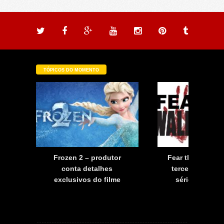
TÓPICOS DO MOMENTO
a
Frozen 2 – produtor
Fear the Walkin
a
conta detalhes
terceira tempo
exclusivos do filme
série já tem d
estreia