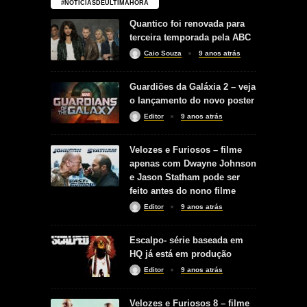
#NOTICIASDEÚLTIMAHORA
Quantico foi renovada para
terceira temporada pela ABC
Caio Souza
9 anos atrás
Guardiões da Galáxia 2 – veja
o lançamento do novo poster
Editor
9 anos atrás
Velozes e Furiosos – filme
apenas com Dwayne Johnson
e Jason Statham pode ser
feito antes do nono filme
Editor
9 anos atrás
Escalpo- série baseada em
HQ já está em produção
Editor
9 anos atrás
Velozes e Furiosos 8 – filme