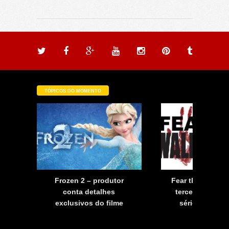
TÓPICOS DO MOMENTO
a
Frozen 2 – produtor
Fear the Walkin
a
conta detalhes
terceira tempo
exclusivos do filme
série já tem d
estreia