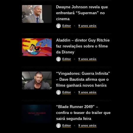
Dwayne Johnson revela que
enfrentará “Superman” no
cinema
Editor
9 anos atrás
Aladdin – diretor Guy Ritchie
faz revelações sobre o filme
da Disney
Editor
9 anos atrás
“Vingadores: Guerra Infinita”
– Dave Bautista afirma que o
filme ganhará novos heróis
Editor
9 anos atrás
“Blade Runner 2049” –
confira o teaser do trailer que
sairá segunda feira
Editor
9 anos atrás