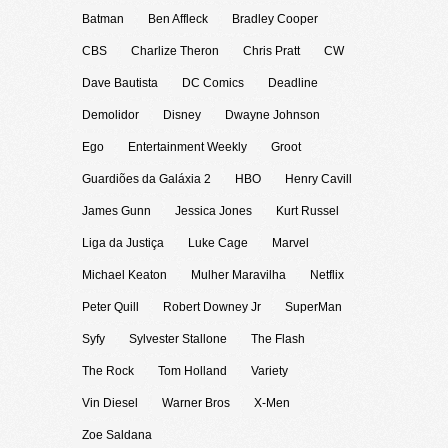
Batman
Ben Affleck
Bradley Cooper
CBS
Charlize Theron
Chris Pratt
CW
Dave Bautista
DC Comics
Deadline
Demolidor
Disney
Dwayne Johnson
Ego
Entertainment Weekly
Groot
Guardiões da Galáxia 2
HBO
Henry Cavill
James Gunn
Jessica Jones
Kurt Russel
Liga da Justiça
Luke Cage
Marvel
Michael Keaton
Mulher Maravilha
Netflix
Peter Quill
Robert Downey Jr
SuperMan
Syfy
Sylvester Stallone
The Flash
The Rock
Tom Holland
Variety
Vin Diesel
Warner Bros
X-Men
Zoe Saldana