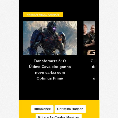
ARTIGOS RELACIONADOS
Último
Transformers 5: O
G.I. Joe 3 – se
elado
Último Cavaleiro ganha
do filme é can
osivo
novo cartaz com
mas franq
Optimus Prime
continuará c
reboot
Bumblebee
Christina Hodson
Kubo e As Cordas Magicas