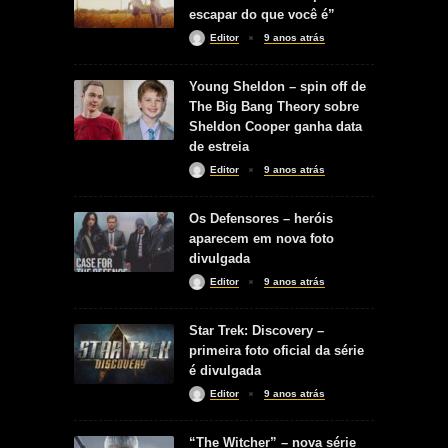
escapar do que você é”
Editor
9 anos atrás
Young Sheldon – spin off de
The Big Bang Theory sobre
Sheldon Cooper ganha data
de estreia
Editor
9 anos atrás
Os Defensores – heróis
aparecem em nova foto
divulgada
Editor
9 anos atrás
Star Trek: Discovery –
primeira foto oficial da série
é divulgada
Editor
9 anos atrás
“The Witcher” – nova série