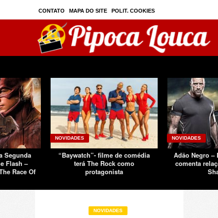
CONTATO
MAPA DO SITE
POLIT. COOKIES
PRIVAC./SEGURANÇA
TOS
SOBRE
NOVIDADES
NOVIDADES
Da Segunda
“Baywatch”- filme de comédia
Adão Negro –
e Flash –
terá The Rock como
comenta relaç
The Race Of
protagonista
Sh
NOVIDADES