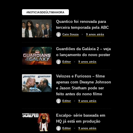
#NOTICIASDEÚLTIMAHORA
Quantico foi renovada para
terceira temporada pela ABC
Caio Souza
9 anos atrás
Guardiões da Galáxia 2 – veja
o lançamento do novo poster
Editor
9 anos atrás
Velozes e Furiosos – filme
apenas com Dwayne Johnson
e Jason Statham pode ser
feito antes do nono filme
Editor
9 anos atrás
Escalpo- série baseada em
HQ já está em produção
Editor
9 anos atrás