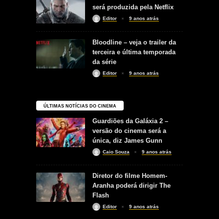
será produzida pela Netflix
Editor
9 anos atrás
Bloodline – veja o trailer da
terceira e última temporada
da série
Editor
9 anos atrás
ÚLTIMAS NOTÍCIAS DO CINEMA
Guardiões da Galáxia 2 –
versão do cinema será a
única, diz James Gunn
Caio Souza
9 anos atrás
Diretor do filme Homem-
Aranha poderá dirigir The
Flash
Editor
9 anos atrás