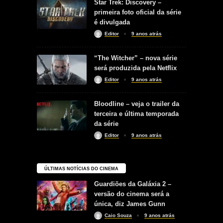
Star Trek: Discovery –
primeira foto oficial da série
é divulgada
Editor
9 anos atrás
“The Witcher” – nova série
será produzida pela Netflix
Editor
9 anos atrás
Bloodline – veja o trailer da
terceira e última temporada
da série
Editor
9 anos atrás
ÚLTIMAS NOTÍCIAS DO CINEMA
Guardiões da Galáxia 2 –
versão do cinema será a
única, diz James Gunn
Caio Souza
9 anos atrás