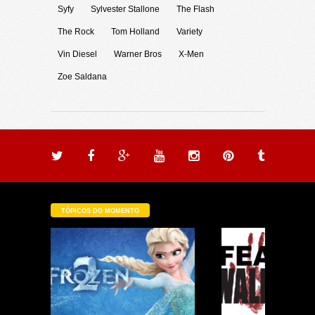
Syfy
Sylvester Stallone
The Flash
The Rock
Tom Holland
Variety
Vin Diesel
Warner Bros
X-Men
Zoe Saldana
TÓPICOS DO MOMENTO