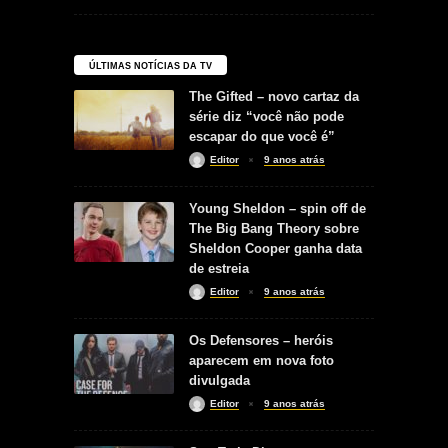
ÚLTIMAS NOTÍCIAS DA TV
The Gifted – novo cartaz da
série diz “você não pode
escapar do que você é”
Editor
9 anos atrás
Young Sheldon – spin off de
The Big Bang Theory sobre
Sheldon Cooper ganha data
de estreia
Editor
9 anos atrás
Os Defensores – heróis
aparecem em nova foto
divulgada
Editor
9 anos atrás