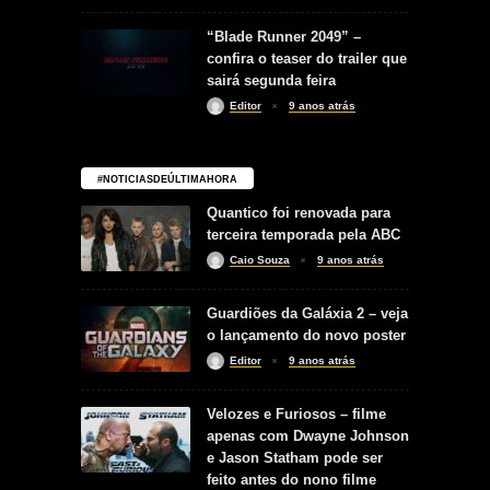
“Blade Runner 2049” –
confira o teaser do trailer que
sairá segunda feira
Editor
9 anos atrás
#NOTICIASDEÚLTIMAHORA
Quantico foi renovada para
terceira temporada pela ABC
Caio Souza
9 anos atrás
Guardiões da Galáxia 2 – veja
o lançamento do novo poster
Editor
9 anos atrás
Velozes e Furiosos – filme
apenas com Dwayne Johnson
e Jason Statham pode ser
feito antes do nono filme