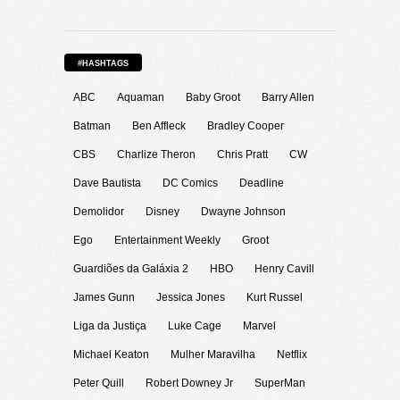
#HASHTAGS
ABC
Aquaman
Baby Groot
Barry Allen
Batman
Ben Affleck
Bradley Cooper
CBS
Charlize Theron
Chris Pratt
CW
Dave Bautista
DC Comics
Deadline
Demolidor
Disney
Dwayne Johnson
Ego
Entertainment Weekly
Groot
Guardiões da Galáxia 2
HBO
Henry Cavill
James Gunn
Jessica Jones
Kurt Russel
Liga da Justiça
Luke Cage
Marvel
Michael Keaton
Mulher Maravilha
Netflix
Peter Quill
Robert Downey Jr
SuperMan