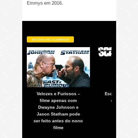
Emmys em 2016.
ARTIGOS RELACIONADOS
ovada
Velozes e Furiosos –
Escalpo- série 
porada
filme apenas com
em HQ já es
Dwayne Johnson e
produçã
Jason Statham pode
ser feito antes do nono
filme