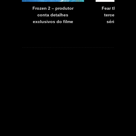
a
Frozen 2 – produtor
Fear the Walkin
a
conta detalhes
terceira tempo
exclusivos do filme
série já tem d
estreia