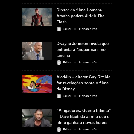
Diretor do filme Homem-
Aranha poderá dirigir The
Flash
Editor
9 anos atrás
Dwayne Johnson revela que
enfrentará “Superman” no
cinema
Editor
9 anos atrás
Aladdin – diretor Guy Ritchie
faz revelações sobre o filme
da Disney
Editor
9 anos atrás
“Vingadores: Guerra Infinita”
– Dave Bautista afirma que o
filme ganhará novos heróis
Editor
9 anos atrás