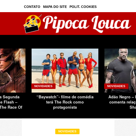
CONTATO
MAPA DO SITE
POLIT. COOKIES
PRIVAC./SEGURANÇA
TOS
SOBRE
NOVIDADES
NOVIDADES
Da Segunda
“Baywatch”- filme de comédia
Adão Negro –
e Flash –
terá The Rock como
comenta relaç
The Race Of
protagonista
Sh
NOVIDADES