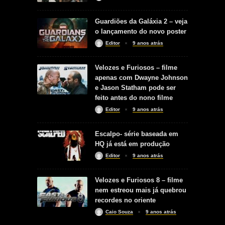
Guardiões da Galáxia 2 – veja
o lançamento do novo poster
Editor
9 anos atrás
Velozes e Furiosos – filme
apenas com Dwayne Johnson
e Jason Statham pode ser
feito antes do nono filme
Editor
9 anos atrás
Escalpo- série baseada em
HQ já está em produção
Editor
9 anos atrás
Velozes e Furiosos 8 – filme
nem estreou mais já quebrou
recordes no oriente
Caio Souza
9 anos atrás