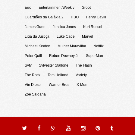
Ego
Entertainment Weekly
Groot
Guardiões da Galáxia 2
HBO
Henry Cavill
James Gunn
Jessica Jones
Kurt Russel
Liga da Justiça
Luke Cage
Marvel
Michael Keaton
Mulher Maravilha
Netflix
Peter Quill
Robert Downey Jr
SuperMan
Syfy
Sylvester Stallone
The Flash
The Rock
Tom Holland
Variety
Vin Diesel
Warner Bros
X-Men
Zoe Saldana