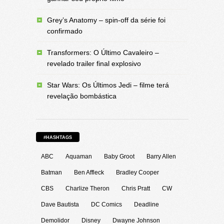
Grey’s Anatomy – spin-off da série foi
confirmado
Transformers: O Último Cavaleiro –
revelado trailer final explosivo
Star Wars: Os Últimos Jedi – filme terá
revelação bombástica
#HASHTAGS
ABC
Aquaman
Baby Groot
Barry Allen
Batman
Ben Affleck
Bradley Cooper
CBS
Charlize Theron
Chris Pratt
CW
Dave Bautista
DC Comics
Deadline
Demolidor
Disney
Dwayne Johnson