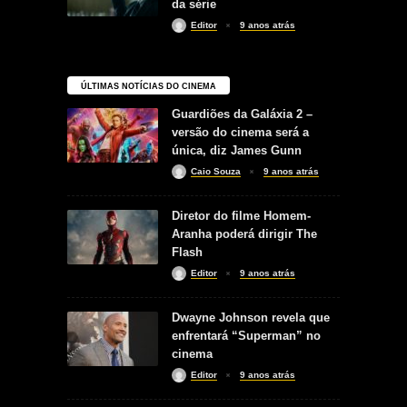
da série
Editor
9 anos atrás
ÚLTIMAS NOTÍCIAS DO CINEMA
Guardiões da Galáxia 2 –
versão do cinema será a
única, diz James Gunn
Caio Souza
9 anos atrás
Diretor do filme Homem-
Aranha poderá dirigir The
Flash
Editor
9 anos atrás
Dwayne Johnson revela que
enfrentará “Superman” no
cinema
Editor
9 anos atrás