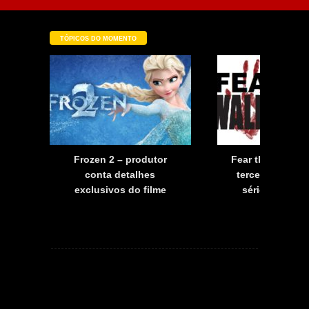
TÓPICOS DO MOMENTO
a
Frozen 2 – produtor
Fear the Walkin
a
conta detalhes
terceira tempo
exclusivos do filme
série já tem d
estreia