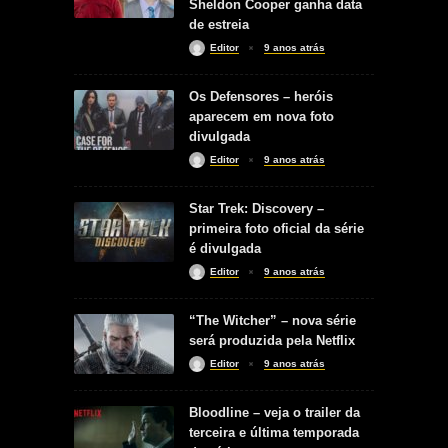
Sheldon Cooper ganha data
de estreia
Editor
9 anos atrás
Os Defensores – heróis
aparecem em nova foto
divulgada
Editor
9 anos atrás
Star Trek: Discovery –
primeira foto oficial da série
é divulgada
Editor
9 anos atrás
“The Witcher” – nova série
será produzida pela Netflix
Editor
9 anos atrás
Bloodline – veja o trailer da
terceira e última temporada