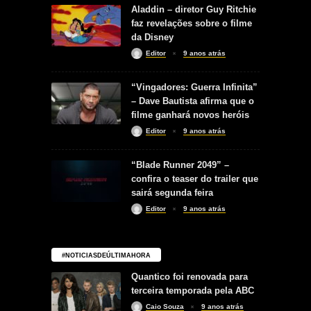
Aladdin – diretor Guy Ritchie
faz revelações sobre o filme
da Disney
Editor
9 anos atrás
“Vingadores: Guerra Infinita”
– Dave Bautista afirma que o
filme ganhará novos heróis
Editor
9 anos atrás
“Blade Runner 2049” –
confira o teaser do trailer que
sairá segunda feira
Editor
9 anos atrás
#NOTICIASDEÚLTIMAHORA
Quantico foi renovada para
terceira temporada pela ABC
Caio Souza
9 anos atrás