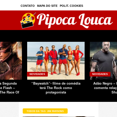
CONTATO
MAPA DO SITE
POLIT. COOKIES
PRIVAC./SEGURANÇA
TOS
SOBRE
NOVIDADES
NOVIDADES
Da Segunda
“Baywatch”- filme de comédia
Adão Negro –
e Flash –
terá The Rock como
comenta relaç
The Race Of
protagonista
Sh
TODOS DA TAG: JIM PARSONS