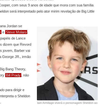
 Cooper, com seus 9 anos de idade que mora com sua família
ldon será interpretado pelo ator mirim revelação de Big Little
ana Jordan se
e
e
Steve Molaro
.
papéis de Lance
es dizem que Revord
s jovem, Barber vai
ra George JR., irmão
Big Bang Theory,
eory
Bill Prady
, não
o para dirigir e
interpreta o Sheldon
.
Iain Armitage viverá o personagem Sheldon ao