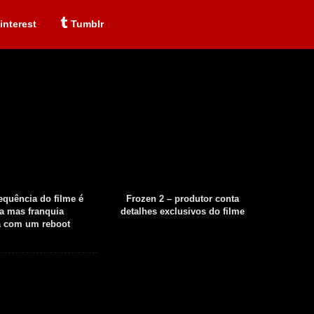
interest
Tumblr
sequência do filme é
Frozen 2 – produtor conta
Fear th
a mas franquia
detalhes exclusivos do filme
tempor
á com um reboot