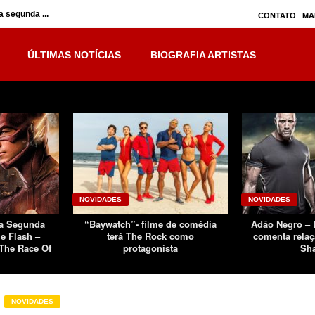
 segunda ...
Inumanos – série seguirá separada, mas no ...
CONTATO
MA
ÚLTIMAS NOTÍCIAS
BIOGRAFIA ARTISTAS
NOVIDADES
NOVIDADES
Da Segunda
“Baywatch”- filme de comédia
Adão Negro –
e Flash –
terá The Rock como
comenta relaç
The Race Of
protagonista
Sh
NOVIDADES