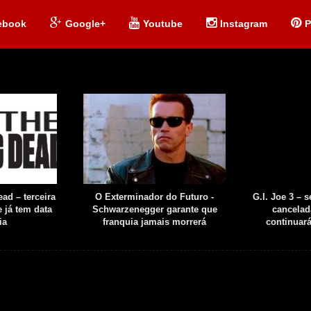
ebook
Google+
Youtube
Instagram
P
ad – terceira
O Exterminador do Futuro -
G.I. Joe 3 – 
 já tem data
Schwarzenegger garante que
cancelad
ia
franquia jamais morrerá
continuar