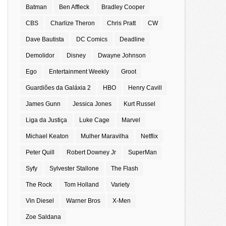
Batman
Ben Affleck
Bradley Cooper
CBS
Charlize Theron
Chris Pratt
CW
Dave Bautista
DC Comics
Deadline
Demolidor
Disney
Dwayne Johnson
Ego
Entertainment Weekly
Groot
Guardiões da Galáxia 2
HBO
Henry Cavill
James Gunn
Jessica Jones
Kurt Russel
Liga da Justiça
Luke Cage
Marvel
Michael Keaton
Mulher Maravilha
Netflix
Peter Quill
Robert Downey Jr
SuperMan
Syfy
Sylvester Stallone
The Flash
The Rock
Tom Holland
Variety
Vin Diesel
Warner Bros
X-Men
Zoe Saldana