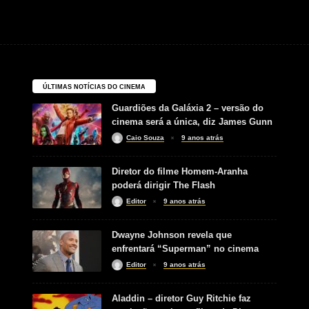
ÚLTIMAS NOTÍCIAS DO CINEMA
Guardiões da Galáxia 2 – versão do
cinema será a única, diz James Gunn
Caio Souza
9 anos atrás
Diretor do filme Homem-Aranha
poderá dirigir The Flash
Editor
9 anos atrás
Dwayne Johnson revela que
enfrentará “Superman” no cinema
Editor
9 anos atrás
Aladdin – diretor Guy Ritchie faz