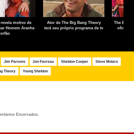
revela motivo de
Ator de The Big Bang Theory
The Big B
ixar Homem Aranha
terá seu próprio programa de tv
oficialm
orfão
t
Jim Parsons
Jon Favreau
Sheldon Cooper
Steve Molaro
ng Theory
Young Sheldon
ntários Encerrados.