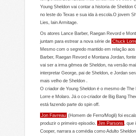
Young Sheldon vai contar a historia de Sheldon
no leste do Texas e sua ida à escola.O jovem She
Lies, Iain Armitage.
Os atores Lance Barber, Raegan Revord e Mont
juntam para estrear a nova série de
Chuck Lorr
Mesmo com o segredo mantido em relação aos 
Barber, Raegan Revord e Montana Jordan, font
vai ser a irma gêmea de Sheldon, na versão mai
interpretar George, pai de Sheldon, e Jordan se
mais velho de Sheldon .
O criador de Young Sheldon é o mesmo de The 
Lorre e Molaro. Já o co-criador de Big Bang Th
está fazendo parte do spin off.
Jon Favreau
(Homem de Ferro/Mogli) foi escalad
produzir o primeiro episodio.
Jim Parsons
, que 
Cooper, narrara a comédia como Adulto Sheldon