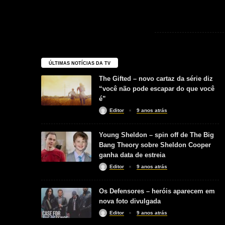
ÚLTIMAS NOTÍCIAS DA TV
The Gifted – novo cartaz da série diz
“você não pode escapar do que você
é”
Editor
9 anos atrás
Young Sheldon – spin off de The Big
Bang Theory sobre Sheldon Cooper
ganha data de estreia
Editor
9 anos atrás
Os Defensores – heróis aparecem em
nova foto divulgada
Editor
9 anos atrás