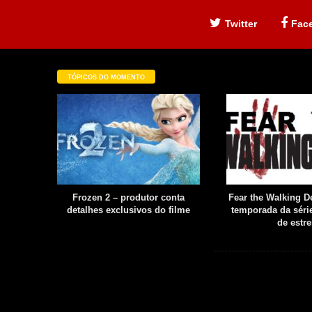
Twitter
Fac
TÓPICOS DO MOMENTO
filme é
Frozen 2 – produtor conta
Fear the Walking De
uia
detalhes exclusivos do filme
temporada da série
boot
de estre