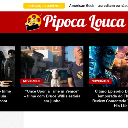
on seguindo sucesso d ...
American Gods – acreditem ou não a
NOTÍCIAS DO MOMENTO
NOVIDADES
NOVIDADES
o filme
“Once Upon a Time in Venice”
Último Episódio 
quia
– filme com Bruce Willis estreia
Temporada do Th
boot
em junho
Review Comentado 
His Life