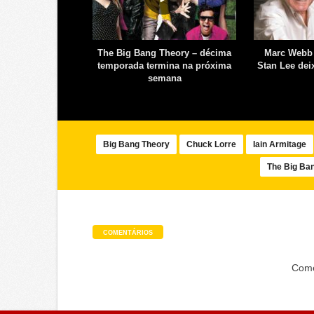
– spin off de The
The Big Bang Theory – décima
Marc Webb 
ry sobre Sheldon
temporada termina na próxima
Stan Lee de
data de estreia
semana
Big Bang Theory
Chuck Lorre
Iain Armitage
The Big Ba
COMENTÁRIOS
Come