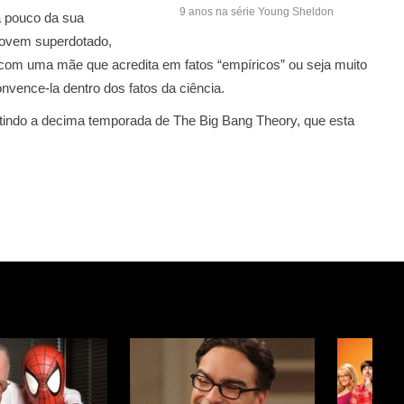
9 anos na série Young Sheldon
ta pouco da sua
 jovem superdotado,
 com uma mãe que acredita em fatos “empíricos” ou seja muito
nvence-la dentro dos fatos da ciência.
indo a decima temporada de The Big Bang Theory, que esta