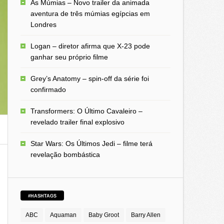
As Múmias – Novo trailer da animada
aventura de três múmias egípcias em
Londres
Logan – diretor afirma que X-23 pode
ganhar seu próprio filme
Grey’s Anatomy – spin-off da série foi
confirmado
Transformers: O Último Cavaleiro –
revelado trailer final explosivo
Star Wars: Os Últimos Jedi – filme terá
revelação bombástica
#HASHTAGS
ABC
Aquaman
Baby Groot
Barry Allen