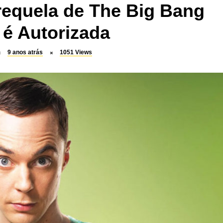
requela de The Big Bang
 é Autorizada
9 anos atrás
1051
Views