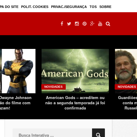
Mulan – filme live-action seguindo sucesso d ...
PA DO SITE
POLIT. COOKIES
PRIVAC./SEGURANÇA
TOS
SOBRE
NOVIDADES
NOVIDADES
 Dwayne Johnson
American Gods – acreditem ou
Guardiões
ão do filme com
não a segunda temporada já foi
conta m
azam!
confirmada
Russel