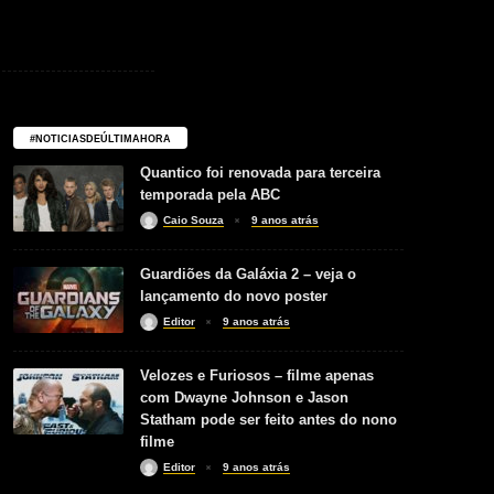
#NOTICIASDEÚLTIMAHORA
Quantico foi renovada para terceira
temporada pela ABC
Caio Souza
9 anos atrás
Guardiões da Galáxia 2 – veja o
lançamento do novo poster
Editor
9 anos atrás
Velozes e Furiosos – filme apenas
com Dwayne Johnson e Jason
Statham pode ser feito antes do nono
filme
Editor
9 anos atrás