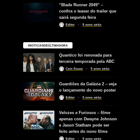
“Blade Runner 2049” –
confira o teaser do trailer que
sairá segunda feira
Editor
9 anos atrás
#NOTICIASDEÚLTIMAHORA
Quantico foi renovada para
terceira temporada pela ABC
Caio Souza
9 anos atrás
Guardiões da Galáxia 2 – veja
o lançamento do novo poster
Editor
9 anos atrás
Velozes e Furiosos – filme
apenas com Dwayne Johnson
e Jason Statham pode ser
feito antes do nono filme
Editor
9 anos atrás