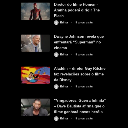
Diretor do filme Homem-
Aranha poderá dirigir The
Flash
Editor
9 anos atrás
Dwayne Johnson revela que
enfrentará “Superman” no
cinema
Editor
9 anos atrás
Aladdin – diretor Guy Ritchie
faz revelações sobre o filme
da Disney
Editor
9 anos atrás
“Vingadores: Guerra Infinita”
– Dave Bautista afirma que o
filme ganhará novos heróis
Editor
9 anos atrás