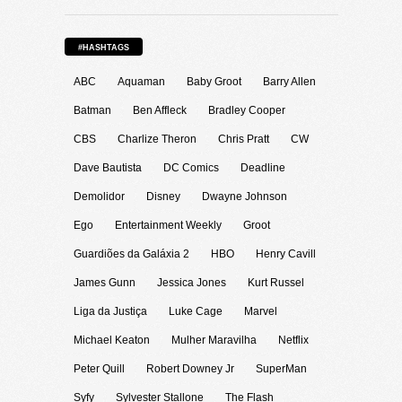
#HASHTAGS
ABC
Aquaman
Baby Groot
Barry Allen
Batman
Ben Affleck
Bradley Cooper
CBS
Charlize Theron
Chris Pratt
CW
Dave Bautista
DC Comics
Deadline
Demolidor
Disney
Dwayne Johnson
Ego
Entertainment Weekly
Groot
Guardiões da Galáxia 2
HBO
Henry Cavill
James Gunn
Jessica Jones
Kurt Russel
Liga da Justiça
Luke Cage
Marvel
Michael Keaton
Mulher Maravilha
Netflix
Peter Quill
Robert Downey Jr
SuperMan
Syfy
Sylvester Stallone
The Flash