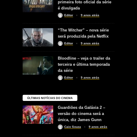
primeira foto oficial da série
é divulgada
Editor
9 anos atrás
“The Witcher” – nova série
será produzida pela Netflix
Editor
9 anos atrás
Bloodline – veja o trailer da
terceira e última temporada
da série
Editor
9 anos atrás
ÚLTIMAS NOTÍCIAS DO CINEMA
Guardiões da Galáxia 2 –
versão do cinema será a
única, diz James Gunn
Caio Souza
9 anos atrás