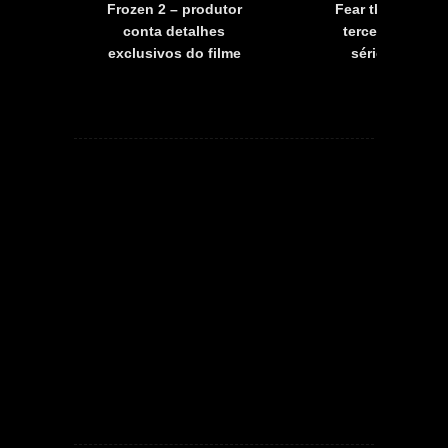
a
Frozen 2 – produtor
Fear the Walkin
a
conta detalhes
terceira tempo
exclusivos do filme
série já tem d
estreia