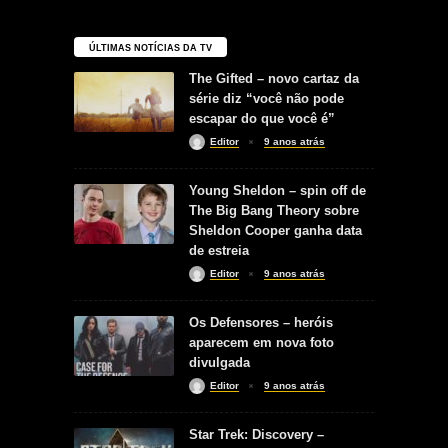
ÚLTIMAS NOTÍCIAS DA TV
The Gifted – novo cartaz da
série diz “você não pode
escapar do que você é”
Editor
9 anos atrás
Young Sheldon – spin off de
The Big Bang Theory sobre
Sheldon Cooper ganha data
de estreia
Editor
9 anos atrás
Os Defensores – heróis
aparecem em nova foto
divulgada
Editor
9 anos atrás
Star Trek: Discovery –