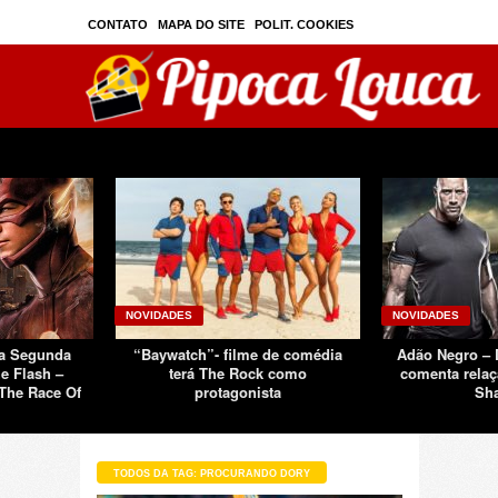
CONTATO
MAPA DO SITE
POLIT. COOKIES
PRIVAC./SEGURANÇA
TOS
SOBRE
NOVIDADES
NOVIDADES
Da Segunda
“Baywatch”- filme de comédia
Adão Negro –
e Flash –
terá The Rock como
comenta relaç
The Race Of
protagonista
Sh
TODOS DA TAG: PROCURANDO DORY