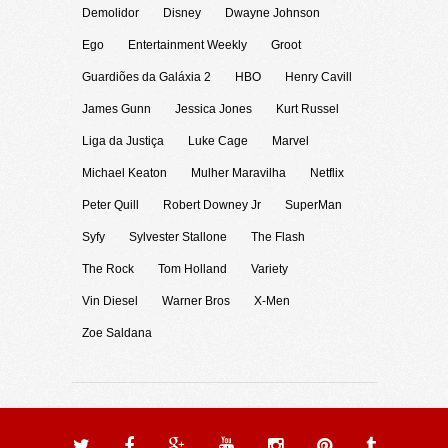
Demolidor
Disney
Dwayne Johnson
Ego
Entertainment Weekly
Groot
Guardiões da Galáxia 2
HBO
Henry Cavill
James Gunn
Jessica Jones
Kurt Russel
Liga da Justiça
Luke Cage
Marvel
Michael Keaton
Mulher Maravilha
Netflix
Peter Quill
Robert Downey Jr
SuperMan
Syfy
Sylvester Stallone
The Flash
The Rock
Tom Holland
Variety
Vin Diesel
Warner Bros
X-Men
Zoe Saldana