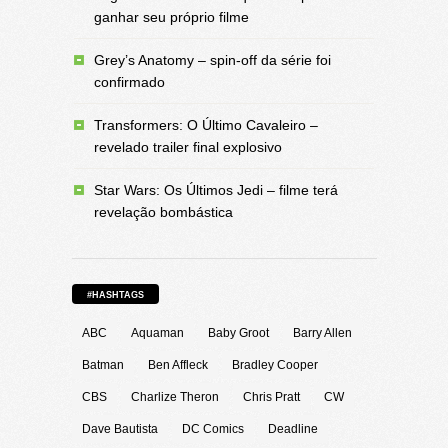
ganhar seu próprio filme
Grey’s Anatomy – spin-off da série foi
confirmado
Transformers: O Último Cavaleiro –
revelado trailer final explosivo
Star Wars: Os Últimos Jedi – filme terá
revelação bombástica
#HASHTAGS
ABC
Aquaman
Baby Groot
Barry Allen
Batman
Ben Affleck
Bradley Cooper
CBS
Charlize Theron
Chris Pratt
CW
Dave Bautista
DC Comics
Deadline