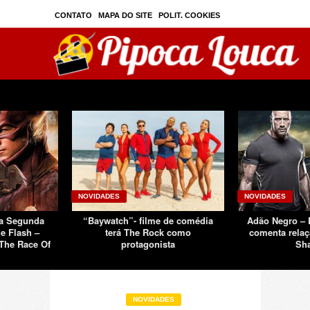
CONTATO
MAPA DO SITE
POLIT. COOKIES
PRIVAC./SEGURANÇA
TOS
SOBRE
NOVIDADES
NOVIDADES
Da Segunda
“Baywatch”- filme de comédia
Adão Negro –
e Flash –
terá The Rock como
comenta relaç
The Race Of
protagonista
Sh
NOVIDADES