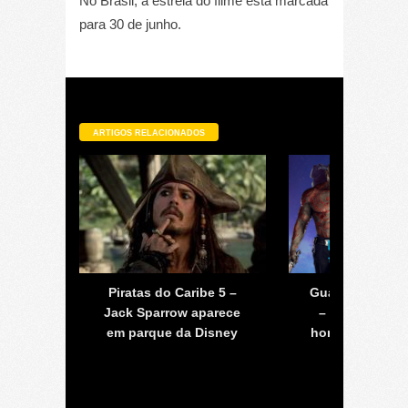
No Brasil, a estreia do filme está marcada
para 30 de junho.
ARTIGOS RELACIONADOS
r Guy
Piratas do Caribe 5 –
Guardiões da Ga
ações
Jack Sparrow aparece
– filme terá u
Disney
em parque da Disney
homossexual s
o diretor