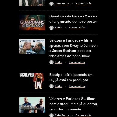
Caio Souza
9 anos atrás
Guardiões da Galáxia 2 – veja
o lançamento do novo poster
Editor
9 anos atrás
Velozes e Furiosos – filme
apenas com Dwayne Johnson
e Jason Statham pode ser
feito antes do nono filme
Editor
9 anos atrás
Escalpo- série baseada em
HQ já está em produção
Editor
9 anos atrás
Velozes e Furiosos 8 – filme
nem estreou mais já quebrou
recordes no oriente
Caio Souza
9 anos atrás