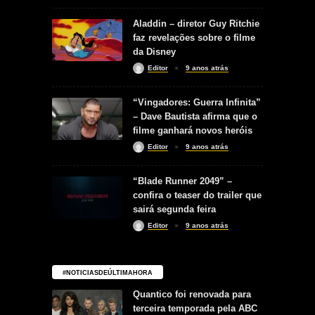
Aladdin – diretor Guy Ritchie
faz revelações sobre o filme
da Disney
Editor
9 anos atrás
“Vingadores: Guerra Infinita”
– Dave Bautista afirma que o
filme ganhará novos heróis
Editor
9 anos atrás
“Blade Runner 2049” –
confira o teaser do trailer que
sairá segunda feira
Editor
9 anos atrás
#NOTICIASDEÚLTIMAHORA
Quantico foi renovada para
terceira temporada pela ABC