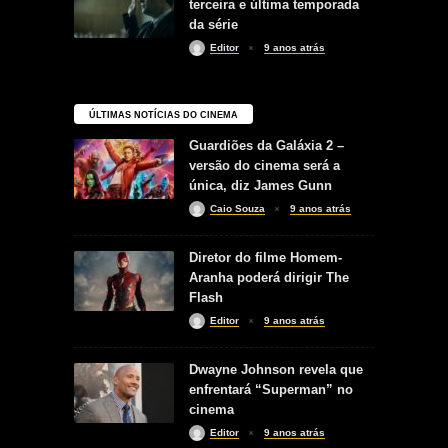
terceira e última temporada
da série
Editor
9 anos atrás
ÚLTIMAS NOTÍCIAS DO CINEMA
Guardiões da Galáxia 2 –
versão do cinema será a
única, diz James Gunn
Caio Souza
9 anos atrás
Diretor do filme Homem-
Aranha poderá dirigir The
Flash
Editor
9 anos atrás
Dwayne Johnson revela que
enfrentará “Superman” no
cinema
Editor
9 anos atrás