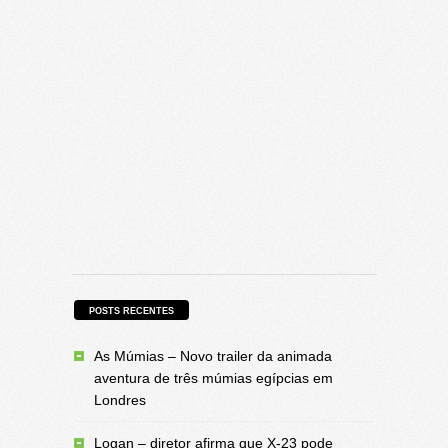
POSTS RECENTES
As Múmias – Novo trailer da animada
aventura de três múmias egípcias em
Londres
Logan – diretor afirma que X-23 pode