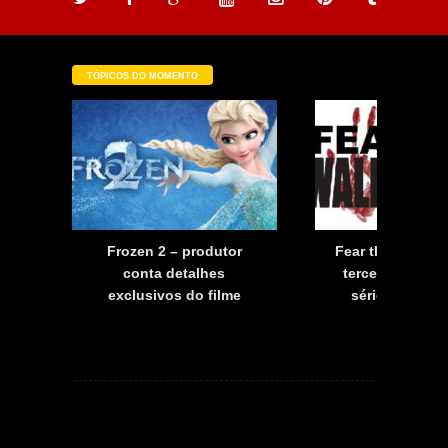
TÓPICOS DO MOMENTO
a
Frozen 2 – produtor
Fear the Walkin
a
conta detalhes
terceira tempo
exclusivos do filme
série já tem d
estreia