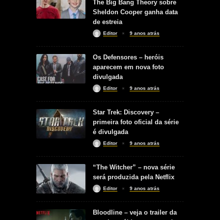
The Big Bang Theory sobre
Sheldon Cooper ganha data
de estreia
Editor
9 anos atrás
Os Defensores – heróis
aparecem em nova foto
divulgada
Editor
9 anos atrás
Star Trek: Discovery –
primeira foto oficial da série
é divulgada
Editor
9 anos atrás
“The Witcher” – nova série
será produzida pela Netflix
Editor
9 anos atrás
Bloodline – veja o trailer da