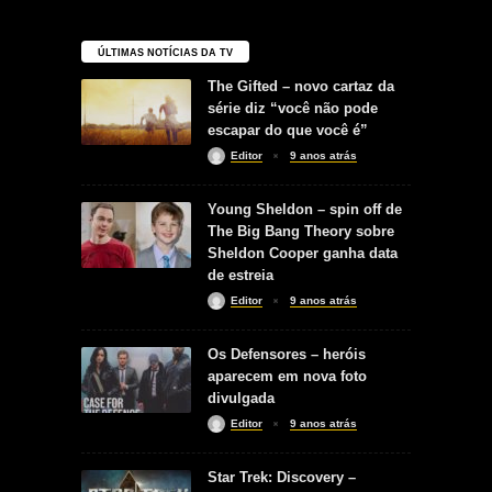
ÚLTIMAS NOTÍCIAS DA TV
The Gifted – novo cartaz da
série diz “você não pode
escapar do que você é”
Editor
9 anos atrás
Young Sheldon – spin off de
The Big Bang Theory sobre
Sheldon Cooper ganha data
de estreia
Editor
9 anos atrás
Os Defensores – heróis
aparecem em nova foto
divulgada
Editor
9 anos atrás
Star Trek: Discovery –