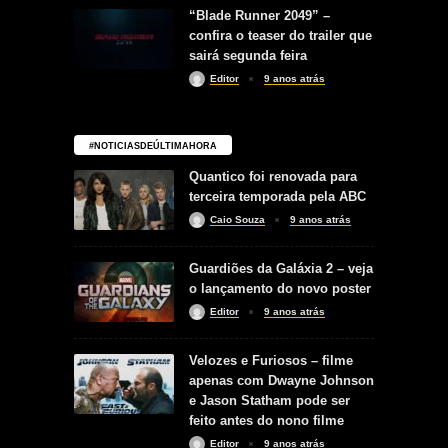
“Blade Runner 2049” –
confira o teaser do trailer que
sairá segunda feira
Editor
9 anos atrás
#NOTICIASDEÚLTIMAHORA
Quantico foi renovada para
terceira temporada pela ABC
Caio Souza
9 anos atrás
Guardiões da Galáxia 2 – veja
o lançamento do novo poster
Editor
9 anos atrás
Velozes e Furiosos – filme
apenas com Dwayne Johnson
e Jason Statham pode ser
feito antes do nono filme
Editor
9 anos atrás