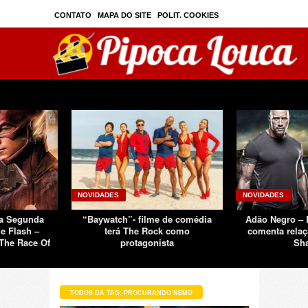
CONTATO
MAPA DO SITE
POLIT. COOKIES
PRIVAC./SEGURANÇA
TOS
SOBRE
NOVIDADES
NOVIDADES
Da Segunda
“Baywatch”- filme de comédia
Adão Negro –
e Flash –
terá The Rock como
comenta relaç
The Race Of
protagonista
Sh
TODOS DA TAG: PROCURANDO NEMO