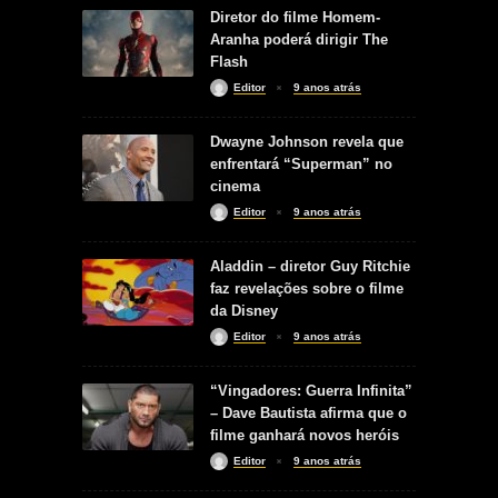
Diretor do filme Homem-
Aranha poderá dirigir The
Flash
Editor
9 anos atrás
Dwayne Johnson revela que
enfrentará “Superman” no
cinema
Editor
9 anos atrás
Aladdin – diretor Guy Ritchie
faz revelações sobre o filme
da Disney
Editor
9 anos atrás
“Vingadores: Guerra Infinita”
– Dave Bautista afirma que o
filme ganhará novos heróis
Editor
9 anos atrás