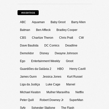
#HASHTAGS
ABC
Aquaman
Baby Groot
Barry Allen
Batman
Ben Affleck
Bradley Cooper
CBS
Charlize Theron
Chris Pratt
CW
Dave Bautista
DC Comics
Deadline
Demolidor
Disney
Dwayne Johnson
Ego
Entertainment Weekly
Groot
Guardiões da Galáxia 2
HBO
Henry Cavill
James Gunn
Jessica Jones
Kurt Russel
Liga da Justiça
Luke Cage
Marvel
Michael Keaton
Mulher Maravilha
Netflix
Peter Quill
Robert Downey Jr
SuperMan
Syfy
Sylvester Stallone
The Flash