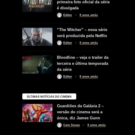
primeira foto oficial da série
é divulgada
Editor
9 anos atrás
“The Witcher” – nova série
será produzida pela Netflix
Editor
9 anos atrás
Bloodline – veja o trailer da
terceira e última temporada
da série
Editor
9 anos atrás
ÚLTIMAS NOTÍCIAS DO CINEMA
Guardiões da Galáxia 2 –
versão do cinema será a
única, diz James Gunn
Caio Souza
9 anos atrás