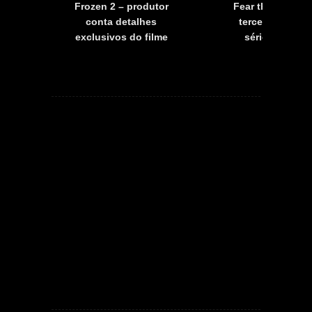
a
Frozen 2 – produtor
Fear the Walkin
a
conta detalhes
terceira tempo
exclusivos do filme
série já tem d
estreia