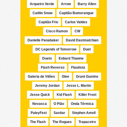
Arqueiro Verde
Arrow
Barry Allen
Caitlin Snow
Capitão Bumerangue
Capitão Frio
Carlos Valdes
Cisco Ramon
CW
Danielle Panabaker
David Dastmalchian
DC Legends of Tomorrow
Duet
Dueto
Eobard Thawne
Flash Reverso
Flautista
Galeria de Vilões
Glee
Grant Gustins
Jeremy Jordan
Jesse L. Martin
Jesse Quick
Kid Flash
Killer Frost
Nevasca
O Pião
Onda Térmica
PaleyFest
Savitar
Stephen Amell
The Flash
The Rogues
Trapaceiro