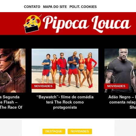
CONTATO
MAPA DO SITE
POLIT. COOKIES
PRIVAC./SEGURANÇA
TOS
SOBRE
NOVIDADES
NOVIDADES
Da Segunda
“Baywatch”- filme de comédia
Adão Negro –
e Flash –
terá The Rock como
comenta relaç
The Race Of
protagonista
Sh
DESTAQUE
NOVIDADES