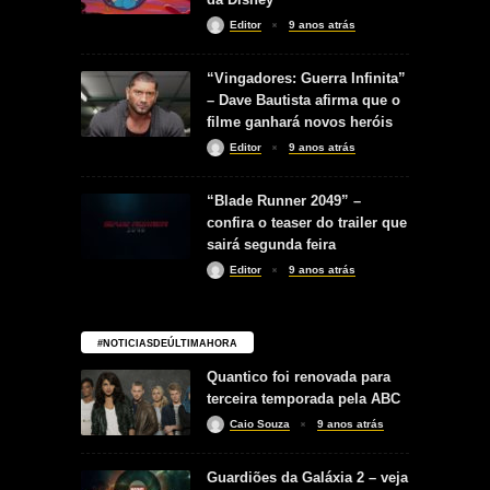
Editor
9 anos atrás
“Vingadores: Guerra Infinita”
– Dave Bautista afirma que o
filme ganhará novos heróis
Editor
9 anos atrás
“Blade Runner 2049” –
confira o teaser do trailer que
sairá segunda feira
Editor
9 anos atrás
#NOTICIASDEÚLTIMAHORA
Quantico foi renovada para
terceira temporada pela ABC
Caio Souza
9 anos atrás
Guardiões da Galáxia 2 – veja