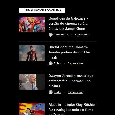
ÚLTIMAS NOTÍCIAS DO CINEMA
Guardiões da Galáxia 2 –
versão do cinema será a
única, diz James Gunn
Caio Souza
9 anos atrás
Diretor do filme Homem-
Aranha poderá dirigir The
Flash
Editor
9 anos atrás
Dwayne Johnson revela que
enfrentará “Superman” no
cinema
Editor
9 anos atrás
Aladdin – diretor Guy Ritchie
faz revelações sobre o filme
da Disney