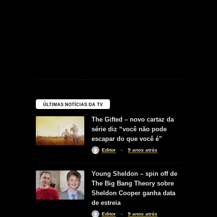
ÚLTIMAS NOTÍCIAS DA TV
The Gifted – novo cartaz da
série diz “você não pode
escapar do que você é”
Editor
9 anos atrás
Young Sheldon – spin off de
The Big Bang Theory sobre
Sheldon Cooper ganha data
de estreia
Editor
9 anos atrás