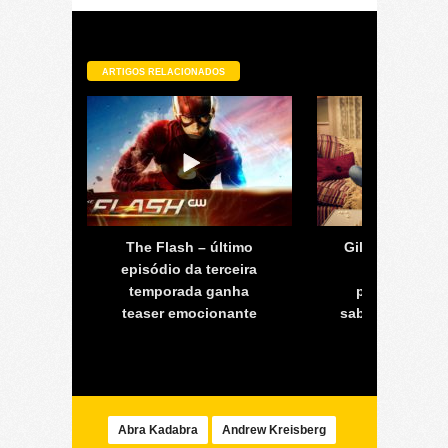
ARTIGOS RELACIONADOS
Homem-
The Flash – último
Gilmore Girls:
rigir
episódio da terceira
para Record
temporada ganha
protagonista
teaser emocionante
sabem se conti
numa sequê
Abra Kadabra
Andrew Kreisberg