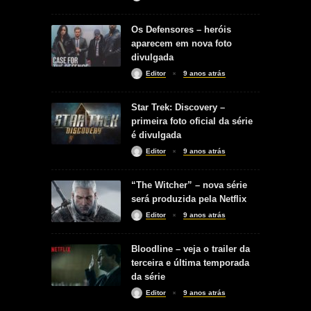
Os Defensores – heróis
aparecem em nova foto
divulgada
Editor
9 anos atrás
Star Trek: Discovery –
primeira foto oficial da série
é divulgada
Editor
9 anos atrás
“The Witcher” – nova série
será produzida pela Netflix
Editor
9 anos atrás
Bloodline – veja o trailer da
terceira e última temporada
da série
Editor
9 anos atrás