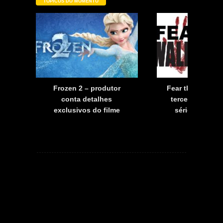
TÓPICOS DO MOMENTO
a
Frozen 2 – produtor
Fear the Walkin
a
conta detalhes
terceira tempo
exclusivos do filme
série já tem d
estreia