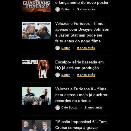
o lançamento do novo poster
Editor
9 anos atrás
Velozes e Furiosos – filme
apenas com Dwayne Johnson
e Jason Statham pode ser
feito antes do nono filme
Editor
9 anos atrás
Escalpo- série baseada em
HQ já está em produção
Editor
9 anos atrás
Velozes e Furiosos 8 – filme
nem estreou mais já quebrou
recordes no oriente
Caio Souza
9 anos atrás
“Missão Impossível 6”- Tom
Cruise começa a gravar