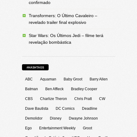
confirmado
Transformers: O Último Cavaleiro –
revelado trailer final explosivo
Star Wars: Os Últimos Jedi – filme terá
revelação bombástica
#HASHTAGS
ABC
Aquaman
Baby Groot
Barry Allen
Batman
Ben Affleck
Bradley Cooper
CBS
Charlize Theron
Chris Pratt
CW
Dave Bautista
DC Comics
Deadline
Demolidor
Disney
Dwayne Johnson
Ego
Entertainment Weekly
Groot