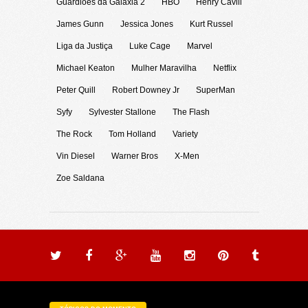
Guardiões da Galáxia 2
HBO
Henry Cavill
James Gunn
Jessica Jones
Kurt Russel
Liga da Justiça
Luke Cage
Marvel
Michael Keaton
Mulher Maravilha
Netflix
Peter Quill
Robert Downey Jr
SuperMan
Syfy
Sylvester Stallone
The Flash
The Rock
Tom Holland
Variety
Vin Diesel
Warner Bros
X-Men
Zoe Saldana