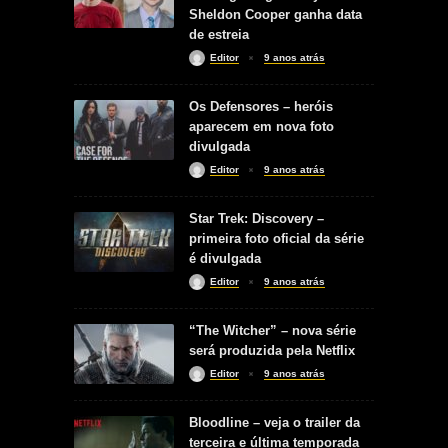
Sheldon Cooper ganha data
de estreia
Editor
9 anos atrás
Os Defensores – heróis
aparecem em nova foto
divulgada
Editor
9 anos atrás
Star Trek: Discovery –
primeira foto oficial da série
é divulgada
Editor
9 anos atrás
“The Witcher” – nova série
será produzida pela Netflix
Editor
9 anos atrás
Bloodline – veja o trailer da
terceira e última temporada