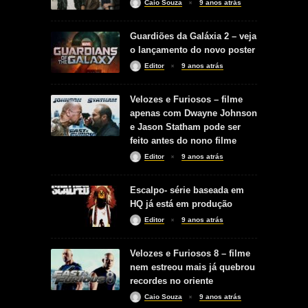
Caio Souza
9 anos atrás
Guardiões da Galáxia 2 – veja
o lançamento do novo poster
Editor
9 anos atrás
Velozes e Furiosos – filme
apenas com Dwayne Johnson
e Jason Statham pode ser
feito antes do nono filme
Editor
9 anos atrás
Escalpo- série baseada em
HQ já está em produção
Editor
9 anos atrás
Velozes e Furiosos 8 – filme
nem estreou mais já quebrou
recordes no oriente
Caio Souza
9 anos atrás