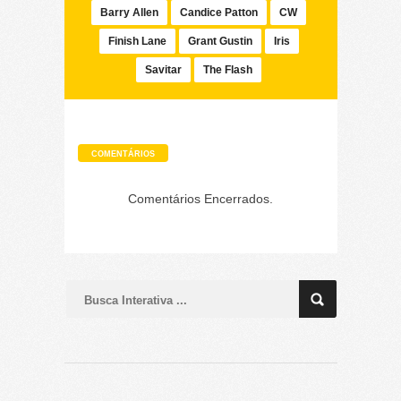
Barry Allen
Candice Patton
CW
Finish Lane
Grant Gustin
Iris
Savitar
The Flash
COMENTÁRIOS
Comentários Encerrados.