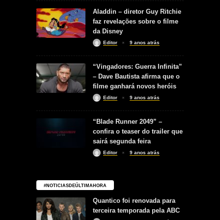
Aladdin – diretor Guy Ritchie
faz revelações sobre o filme
da Disney
Editor
9 anos atrás
“Vingadores: Guerra Infinita”
– Dave Bautista afirma que o
filme ganhará novos heróis
Editor
9 anos atrás
“Blade Runner 2049” –
confira o teaser do trailer que
sairá segunda feira
Editor
9 anos atrás
#NOTICIASDEÚLTIMAHORA
Quantico foi renovada para
terceira temporada pela ABC