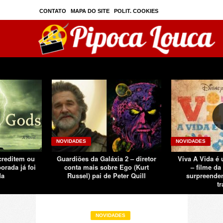
CONTATO
MAPA DO SITE
POLIT. COOKIES
PRIVAC./SEGURANÇA
TOS
SOBRE
NOVIDADES
NOVIDADES
creditem ou
Guardiões da Galáxia 2 – diretor
Viva A Vida é 
orada já foi
conta mais sobre Ego (Kurt
– filme da
da
Russel) pai de Peter Quill
surpreenden
tr
NOVIDADES