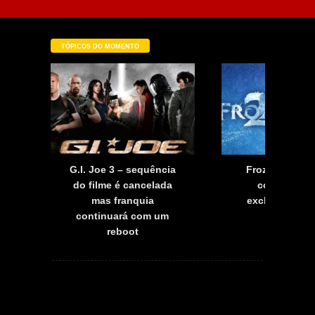
TÓPICOS DO MOMENTO
G.I. Joe 3 – sequência
Frozen 2 – pr
do filme é cancelada
conta detal
mas franquia
exclusivos do
a
continuará com um
reboot