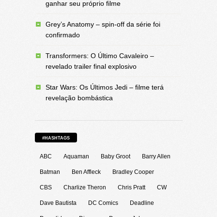
ganhar seu próprio filme
Grey’s Anatomy – spin-off da série foi
confirmado
Transformers: O Último Cavaleiro –
revelado trailer final explosivo
Star Wars: Os Últimos Jedi – filme terá
revelação bombástica
#HASHTAGS
ABC
Aquaman
Baby Groot
Barry Allen
Batman
Ben Affleck
Bradley Cooper
CBS
Charlize Theron
Chris Pratt
CW
Dave Bautista
DC Comics
Deadline