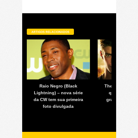
ARTIGOS RELACIONADOS
ge ao
Raio Negro (Black
The Flash surp
io em
Lightning) – nova série
quarta tempo
da CW tem sua primeira
grande vilão n
foto divulgada
um velocis