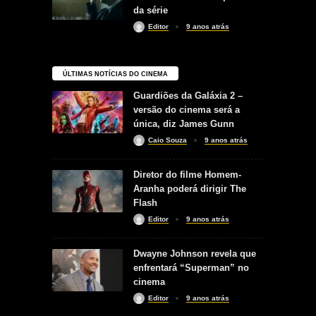
da série
Editor
9 anos atrás
ÚLTIMAS NOTÍCIAS DO CINEMA
Guardiões da Galáxia 2 –
versão do cinema será a
única, diz James Gunn
Caio Souza
9 anos atrás
Diretor do filme Homem-
Aranha poderá dirigir The
Flash
Editor
9 anos atrás
Dwayne Johnson revela que
enfrentará “Superman” no
cinema
Editor
9 anos atrás