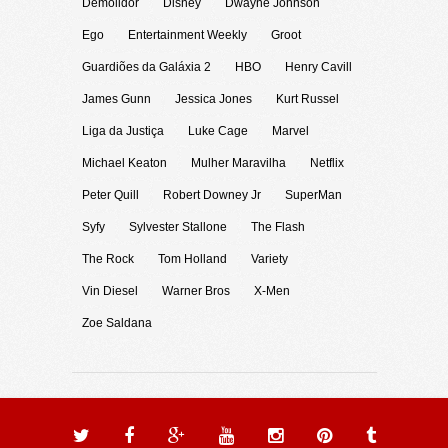
Demolidor
Disney
Dwayne Johnson
Ego
Entertainment Weekly
Groot
Guardiões da Galáxia 2
HBO
Henry Cavill
James Gunn
Jessica Jones
Kurt Russel
Liga da Justiça
Luke Cage
Marvel
Michael Keaton
Mulher Maravilha
Netflix
Peter Quill
Robert Downey Jr
SuperMan
Syfy
Sylvester Stallone
The Flash
The Rock
Tom Holland
Variety
Vin Diesel
Warner Bros
X-Men
Zoe Saldana