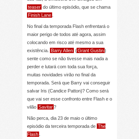
teaser
do último episódio, que se chama
Finish Lane
.
No final da temporada Flash enfrentará o
maior perigo de todos até agora, assim
colocando em risco até mesmo a sua
existência.
Barry Allen
(
Grant Gustin
)
sente como se não tivesse mais nada a
perder e lutará com toda sua força,
muitas novidades virão no final da
temporada. Será que Barry vai conseguir
salvar Iris (Candice Patton)? Como será
que vai ser esse confronto entre Flash e o
vilão
Savitar
?
Não perca, dia 23 de maio o último
episódio da terceira temporada de
The
Flash
.