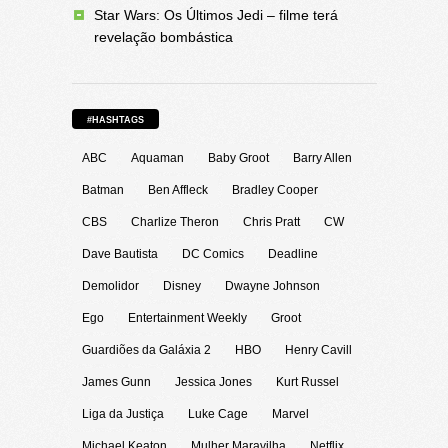
Star Wars: Os Últimos Jedi – filme terá
revelação bombástica
#HASHTAGS
ABC
Aquaman
Baby Groot
Barry Allen
Batman
Ben Affleck
Bradley Cooper
CBS
Charlize Theron
Chris Pratt
CW
Dave Bautista
DC Comics
Deadline
Demolidor
Disney
Dwayne Johnson
Ego
Entertainment Weekly
Groot
Guardiões da Galáxia 2
HBO
Henry Cavill
James Gunn
Jessica Jones
Kurt Russel
Liga da Justiça
Luke Cage
Marvel
Michael Keaton
Mulher Maravilha
Netflix