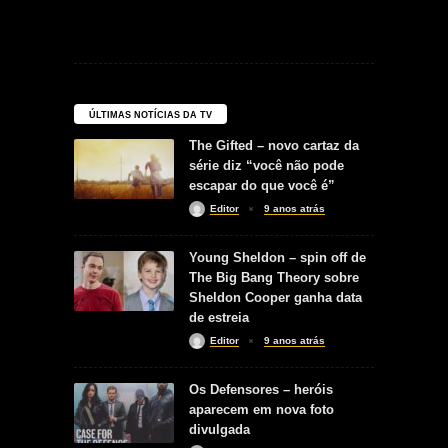
ÚLTIMAS NOTÍCIAS DA TV
The Gifted – novo cartaz da
série diz “você não pode
escapar do que você é”
Editor
9 anos atrás
Young Sheldon – spin off de
The Big Bang Theory sobre
Sheldon Cooper ganha data
de estreia
Editor
9 anos atrás
Os Defensores – heróis
aparecem em nova foto
divulgada