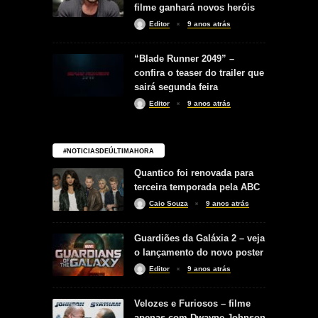
filme ganhará novos heróis
Editor
9 anos atrás
“Blade Runner 2049” –
confira o teaser do trailer que
sairá segunda feira
Editor
9 anos atrás
#NOTICIASDEÚLTIMAHORA
Quantico foi renovada para
terceira temporada pela ABC
Caio Souza
9 anos atrás
Guardiões da Galáxia 2 – veja
o lançamento do novo poster
Editor
9 anos atrás
Velozes e Furiosos – filme
apenas com Dwayne Johnson