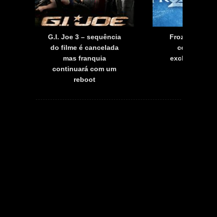
G.I. Joe 3 – sequência
Frozen 2 – pr
do filme é cancelada
conta detal
mas franquia
exclusivos do
a
continuará com um
reboot