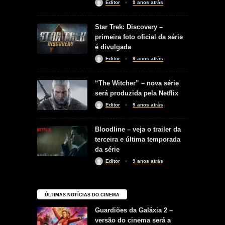
Editor
9 anos atrás
Star Trek: Discovery –
primeira foto oficial da série
é divulgada
Editor
9 anos atrás
“The Witcher” – nova série
será produzida pela Netflix
Editor
9 anos atrás
Bloodline – veja o trailer da
terceira e última temporada
da série
Editor
9 anos atrás
ÚLTIMAS NOTÍCIAS DO CINEMA
Guardiões da Galáxia 2 –
versão do cinema será a