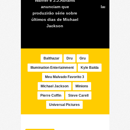
er e
Warner e J.J.Abrams
“The Mumm
alvado
anunciam que
lançado teaser 
produzirão série sobre
assustad
últimos dias de Michael
Jackson
Balthazar
Dru
Gru
Illumination Entertainment
Kyle Balda
Meu Malvado Favorito 3
Michael Jackson
Minions
Pierre Coffin
Steve Carell
Universal Pictures