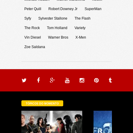
Peter Quill
Robert Downey Jr
SuperMan
Syfy
Sylvester Stallone
The Flash
The Rock
Tom Holland
Variety
Vin Diesel
Warner Bros
X-Men
Zoe Saldana
TÓPICOS DO MOMENTO