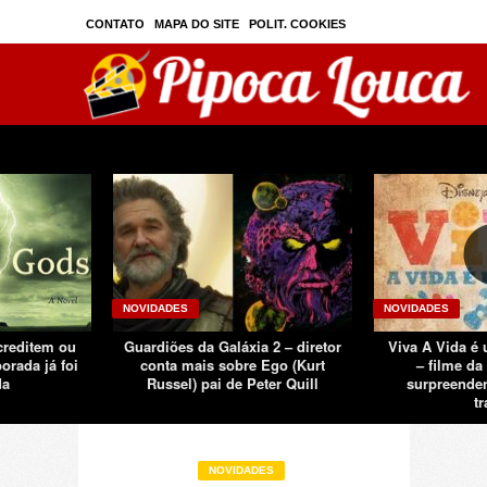
CONTATO
MAPA DO SITE
POLIT. COOKIES
PRIVAC./SEGURANÇA
TOS
SOBRE
NOVIDADES
NOVIDADES
creditem ou
Guardiões da Galáxia 2 – diretor
Viva A Vida é 
orada já foi
conta mais sobre Ego (Kurt
– filme da
da
Russel) pai de Peter Quill
surpreenden
tr
NOVIDADES