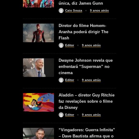
única, diz James Gunn
Caio Souza
9 anos atrás
Diretor do filme Homem-
Aranha poderá dirigir The
Flash
Editor
9 anos atrás
Dwayne Johnson revela que
enfrentará “Superman” no
cinema
Editor
9 anos atrás
Aladdin – diretor Guy Ritchie
faz revelações sobre o filme
da Disney
Editor
9 anos atrás
“Vingadores: Guerra Infinita”
– Dave Bautista afirma que o