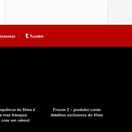
interest
Tumblr
sequência do filme é
Frozen 2 – produtor conta
Fear th
a mas franquia
detalhes exclusivos do filme
tempor
á com um reboot