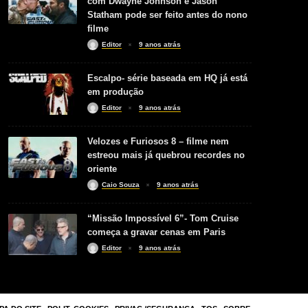
com Dwayne Johnson e Jason
Statham pode ser feito antes do nono
filme
Editor
9 anos atrás
Escalpo- série baseada em HQ já está
em produção
Editor
9 anos atrás
Velozes e Furiosos 8 – filme nem
estreou mais já quebrou recordes no
oriente
Caio Souza
9 anos atrás
“Missão Impossível 6”- Tom Cruise
começa a gravar cenas em Paris
Editor
9 anos atrás