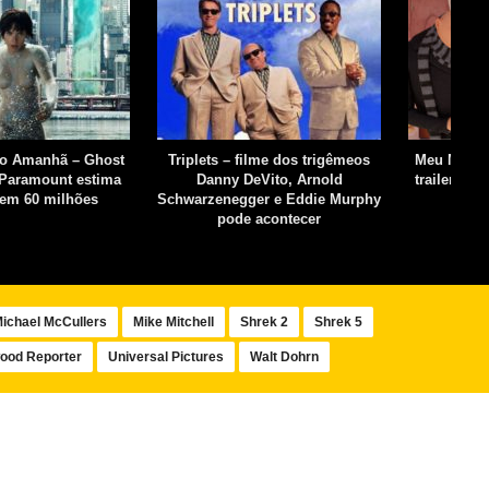
do Amanhã – Ghost
Triplets – filme dos trigêmeos
Meu Malvad
l Paramount estima
Danny DeVito, Arnold
trailer mo
 em 60 milhões
Schwarzenegger e Eddie Murphy
pode acontecer
ichael McCullers
Mike Mitchell
Shrek 2
Shrek 5
ood Reporter
Universal Pictures
Walt Dohrn