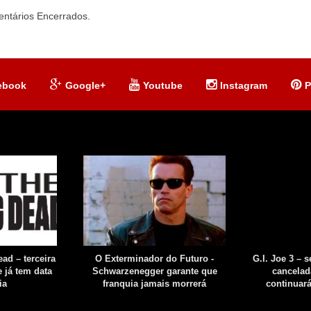
ntários Encerrados.
ebook
Google+
Youtube
Instagram
P
ad – terceira
O Exterminador do Futuro -
G.I. Joe 3 – 
 já tem data
Schwarzenegger garante que
cancelad
ia
franquia jamais morrerá
continuar