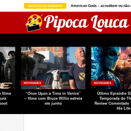
on seguindo sucesso d ...
American Gods – acreditem ou não a
NOTÍCIAS DO MOMENTO
NOVIDADES
NOVIDADES
o filme
“Once Upon a Time in Venice”
Último Episódio 
quia
– filme com Bruce Willis estreia
Temporada do Th
boot
em junho
Review Comentado 
His Life