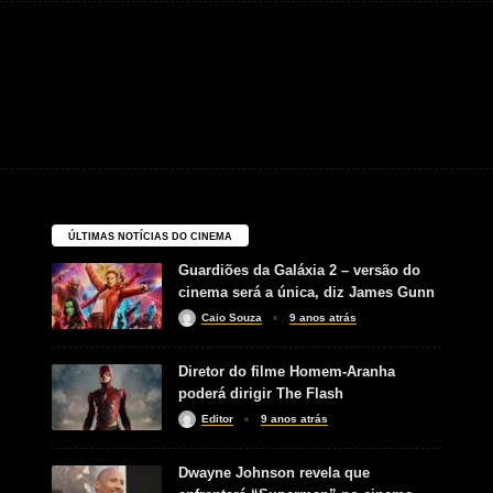
ÚLTIMAS NOTÍCIAS DO CINEMA
Guardiões da Galáxia 2 – versão do
cinema será a única, diz James Gunn
Caio Souza
9 anos atrás
Diretor do filme Homem-Aranha
poderá dirigir The Flash
Editor
9 anos atrás
Dwayne Johnson revela que