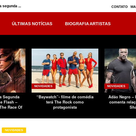
 segunda ...
Inumanos – série seguirá separada, mas no ...
CONTATO
MA
ÚLTIMAS NOTÍCIAS
BIOGRAFIA ARTISTAS
NOVIDADES
NOVIDADES
Da Segunda
“Baywatch”- filme de comédia
Adão Negro –
e Flash –
terá The Rock como
comenta relaç
The Race Of
protagonista
Sh
NOVIDADES