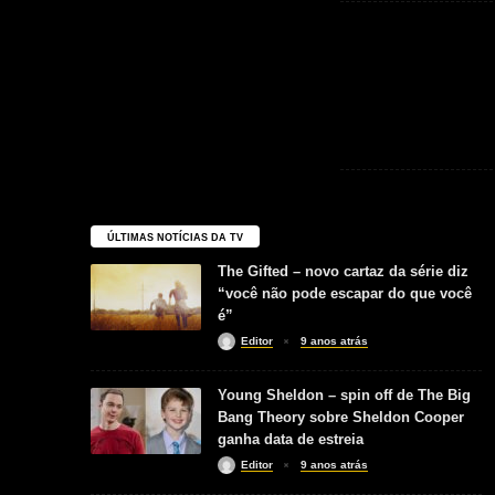
ÚLTIMAS NOTÍCIAS DA TV
The Gifted – novo cartaz da série diz
“você não pode escapar do que você
é”
Editor
9 anos atrás
Young Sheldon – spin off de The Big
Bang Theory sobre Sheldon Cooper
ganha data de estreia
Editor
9 anos atrás