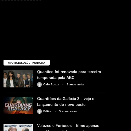
#NOTICIASDEÚLTIMAHORA
Quantico foi renovada para terceira
temporada pela ABC
Caio Souza
9 anos atrás
Guardiões da Galáxia 2 – veja o
lançamento do novo poster
Editor
9 anos atrás
Velozes e Furiosos – filme apenas