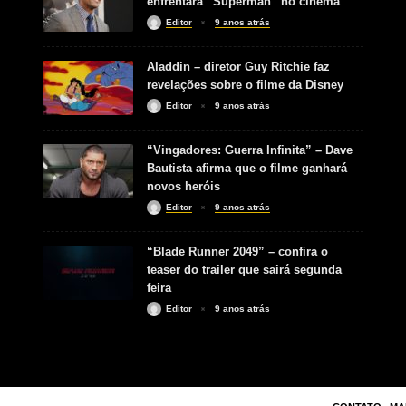
enfrentará “Superman” no cinema
Editor
9 anos atrás
Aladdin – diretor Guy Ritchie faz
revelações sobre o filme da Disney
Editor
9 anos atrás
“Vingadores: Guerra Infinita” – Dave
Bautista afirma que o filme ganhará
novos heróis
Editor
9 anos atrás
“Blade Runner 2049” – confira o
teaser do trailer que sairá segunda
feira
Editor
9 anos atrás