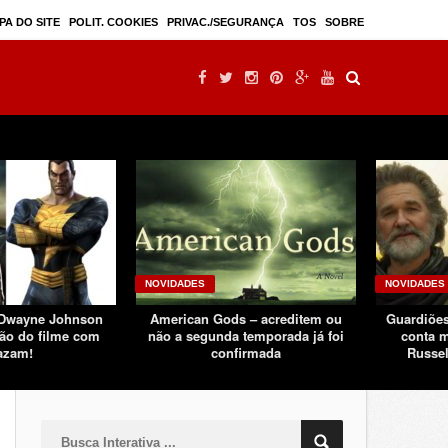
Mulan – filme live-action seguindo sucesso d ...
PA DO SITE
POLIT. COOKIES
PRIVAC./SEGURANÇA
TOS
SOBRE
NOVIDADES
NOVIDADES
 Dwayne Johnson
American Gods – acreditem ou
Guardiões
ão do filme com
não a segunda temporada já foi
conta m
azam!
confirmada
Russel