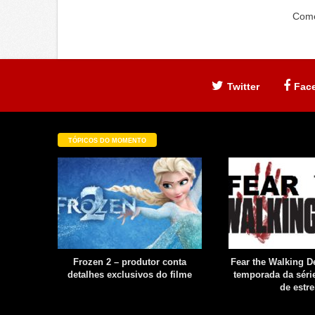
Come
Twitter
Fac
TÓPICOS DO MOMENTO
filme é
Frozen 2 – produtor conta
Fear the Walking De
uia
detalhes exclusivos do filme
temporada da série
boot
de estre