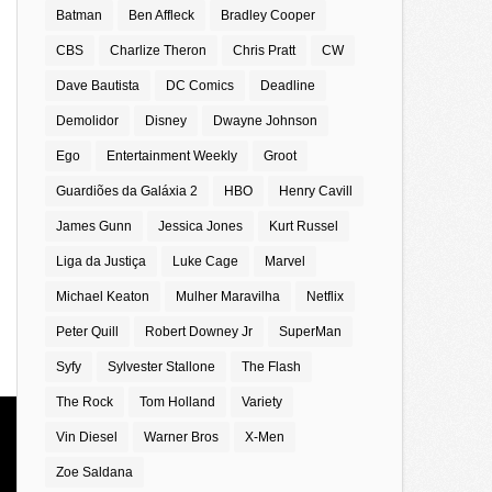
Batman
Ben Affleck
Bradley Cooper
CBS
Charlize Theron
Chris Pratt
CW
Dave Bautista
DC Comics
Deadline
Demolidor
Disney
Dwayne Johnson
Ego
Entertainment Weekly
Groot
Guardiões da Galáxia 2
HBO
Henry Cavill
James Gunn
Jessica Jones
Kurt Russel
Liga da Justiça
Luke Cage
Marvel
Michael Keaton
Mulher Maravilha
Netflix
Peter Quill
Robert Downey Jr
SuperMan
Syfy
Sylvester Stallone
The Flash
The Rock
Tom Holland
Variety
Vin Diesel
Warner Bros
X-Men
Zoe Saldana