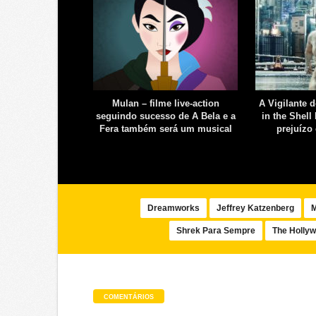
res 4 – Homem
Mulan – filme live-action
A Vigilante 
o filme da Marvel
seguindo sucesso de A Bela e a
in the Shel
Fera também será um musical
prejuízo
Dreamworks
Jeffrey Katzenberg
M
Shrek Para Sempre
The Hollyw
COMENTÁRIOS