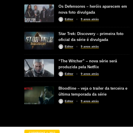
Os Defensores – heróis aparecem em
nova foto divulgada
Editor
9 anos atrás
Star Trek: Discovery – primeira foto
oficial da série é divulgada
Editor
9 anos atrás
“The Witcher” – nova série será
produzida pela Netflix
Editor
9 anos atrás
Bloodline – veja o trailer da terceira e
última temporada da série
Editor
9 anos atrás